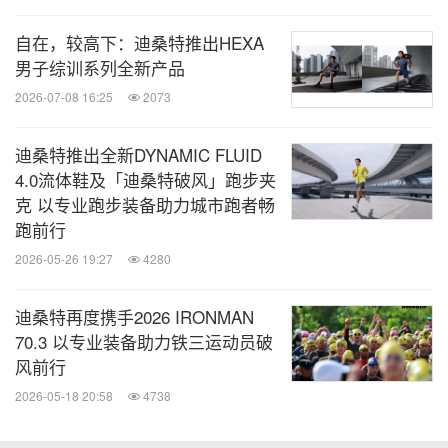
通过推杆游戏感受高尔夫运动的魅力，还能赢取奖
自在，较高下：迪桑特推出HEXA
励。在这个充满互动与挑战的空间里，观众们既享受
男子综训系列全新产品
了高尔夫运动带来的乐趣，又加深了对迪桑特高尔夫
2026-07-08 16:25
2073
品牌专业性的认知。
迪桑特推出全新DYNAMIC FLUID
随着2024别克LPGA锦标赛的圆满落幕，迪桑特高尔
4.0流体鞋及「迪桑特破风」跑步夹
夫不仅通过专业装备助力球员在赛场上全力以赴尽显
克 以专业跑步装备助力城市跑者畅
跑前行
风采，更通过创意快闪店与观众互动，拉近了品牌与
2026-05-26 19:27
4280
高尔夫运动爱好者的距离。未来，迪桑特高尔夫将继
续秉持专业态度，不断突破技术与创新的边界，为全
迪桑特再度携手2026 IRONMAN
球的高尔夫球员和爱好者提供更高性能的装备和全方
70.3 以专业装备助力铁三运动员破
位的支持。同时，品牌将持续探索多元化的体验形
风前行
式，深化与
优秀赛事
的合作，鼓励更多人感受高尔夫
2026-05-18 20:58
4738
运动的挑战与魅力，为高球运动发展持续注入新活