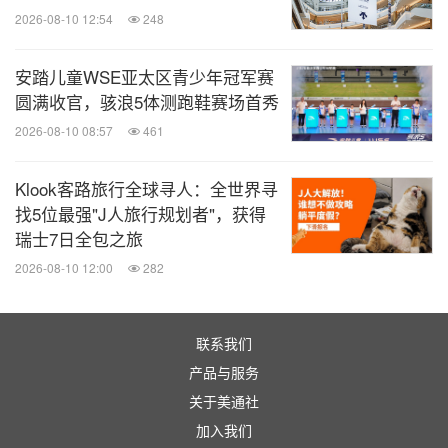
有"亚洲大满贯"美誉的世锦赛-汇丰冠军赛的官方独家
2026-08-10 12:54
248
服装赞助商。现已签约了以全球大满贯冠军得主、全
球代言人Xander Schauffele和中国高尔夫名将李昊桐
安踏儿童WSE亚太区青少年冠军赛
圆满收官，骇浪5体测跑鞋赛场首秀
为代表的多位国内外
优秀
高尔夫球员，以专业和丰富
的产品矩阵为高尔夫球员和运动家提供卓越运动体
2026-08-10 08:57
461
验。
Klook客路旅行全球寻人：全世界寻
找5位最强"J人旅行规划者"，获得
消息来源：DESCENTE迪桑特中国
瑞士7日全包之旅
2026-08-10 12:00
282
美通社头条
微信公众号“美通社头条”发布新鲜、有趣、重
联系我们
要的企业与机构新闻，由全球领先的企业新
闻专线美通社（PR Newswire）为您呈现。
产品与服务
扫描二维码，立即订阅！
关于美通社
加入我们