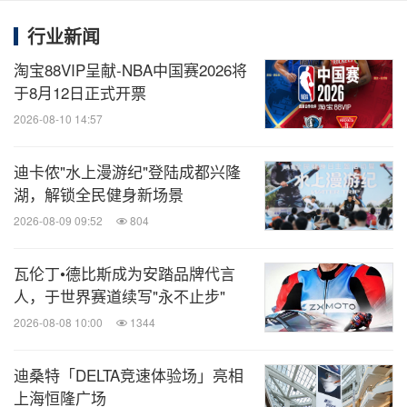
力。
行业新闻
关于
DESCENTE GOLF迪桑特高尔夫：
淘宝88VIP呈献-NBA中国赛2026将
于8月12日正式开票
2026-08-10 14:57
DESCENTE GOLF迪桑特高尔夫秉持「Design that
moves」设计驱动运动精神的品牌价值观，鼓励行动
迪卡侬"水上漫游纪"登陆成都兴隆
家不断激发潜能、敢于突破身体和心灵的挑战。沿袭
湖，解锁全民健身新场景
迪桑特高端专业的品牌定位，自2015年起，迪桑特高
2026-08-09 09:52
804
尔夫开始专注高尔夫服饰的设计与研发，将创新科技
结合精湛工艺，把握风尚格调，为高尔夫爱好者提供
瓦伦丁•德比斯成为安踏品牌代言
人，于世界赛道续写"永不止步"
全方位精准支持。
2026-08-08 10:00
1344
多年来，迪桑特高尔夫不断深化品牌在中国高尔夫领
迪桑特「DELTA竞速体验场」亮相
域的知名度和影响力。2019年，迪桑特高尔夫成为享
上海恒隆广场