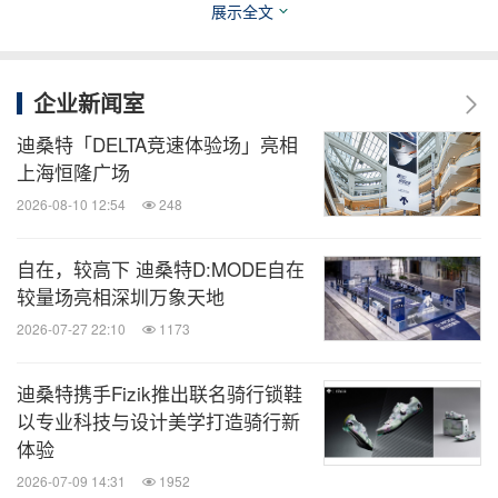
展示全文
企业新闻室
迪桑特「DELTA竞速体验场」亮相
上海恒隆广场
2026-08-10 12:54
248
自在，较高下 迪桑特D:MODE自在
较量场亮相深圳万象天地
2026-07-27 22:10
1173
图5：2024别克LPGA锦标赛现场迪桑特高尔夫快闪
店
迪桑特携手Fizik推出联名骑行锁鞋
以专业科技与设计美学打造骑行新
除了服装装备的展示，快闪店还设有推杆互动体验
体验
区，吸引了现场观赛观众热情参与。参与者不仅可以
2026-07-09 14:31
1952