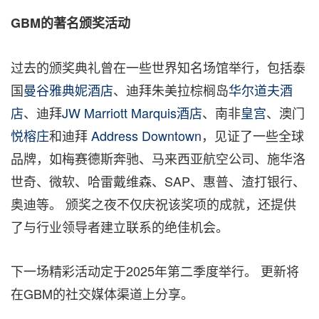
GBM
的著名颁奖活动
过去的颁奖典礼曾在一些世界知名场馆举行，包括泰
国
曼谷雅典妮酒店
、迪拜朱美拉棕榈岛
华尔道夫酒
店
、迪拜
JW Marriott Marquis酒店
、南非
皇宫
、澳门
悦榕庄
和迪拜
Address Downtown
，见证了一些全球
品牌，如梅赛德斯奔驰、马来西亚航空公司、施华洛
世奇、微软、哈雷戴维森、SAP、惠普、渣打银行、
奥迪等。 颁奖之夜不仅庆祝该奖项的成就，还提供
了与行业领导者建立联系的绝佳机会。
下一场精彩活动定于2025年第二季度举行。 更新将
在GBM的社交媒体渠道上分享。