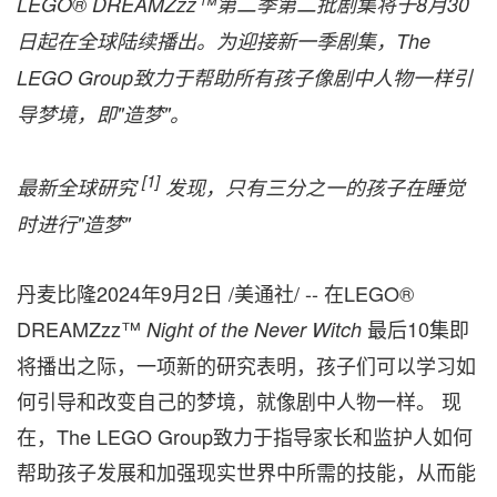
LEGO® DREAMZzz™
第二季第二批剧集将于
8
月
30
日起在全球陆续播出。为迎接新一季剧集，
The
LEGO Group
致力于帮助所有孩子像剧中人物一样引
导梦境，即
"
造梦
"
。
[1]
最新全球研究
发现，只有三分之一的孩子在睡觉
时进行
"
造梦
"
丹麦比隆
2024年9月2日
/美通社/ -- 在LEGO®
DREAMZzz™
最后10集即
Night of the Never Witch
将播出之际，一项新的研究表明，孩子们可以学习如
何引导和改变自己的梦境，就像剧中人物一样。 现
在，The LEGO Group致力于指导家长和监护人如何
帮助孩子发展和加强现实世界中所需的技能，从而能