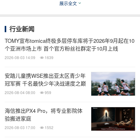
展示全文
方式以及故事引导的拼搭说明，鼓励小小梦想家们在
改变故事的同时改变自己的拼搭模型，从而在现实生
活中实现造梦。
行业新闻
TOMY宣布tomica终极多层停车库将于2026年9月起在10
这些套装现已在LEGO专卖店、
LEGO.com/DREAMZ
个亚洲市场上市 首个官方粉丝社群定于10月上线
zz
以及全球部分指定零售商处发售。
2026-08-03 14:09
1639
安踏儿童携WSE推出亚太区青少年
第二季的最新剧集（第二部分）将于9月6日起在
LEG
冠军赛 千名最快少年决战速度之巅
O YouTube
、
LEGO.com
以及各大流媒体平台播出。
2026-08-04 08:00
959
第一季和第二季的前10集（第一部分）现已登陆
LEGO YouTube。
海信推出PX4 Pro，将专业影院体
验搬进家庭
为庆祝全新产品和剧集的发布，The LEGO Group将
2026-08-03 17:00
1552
于9月8日在悉尼皮特街购物中心（Sydney's Pit