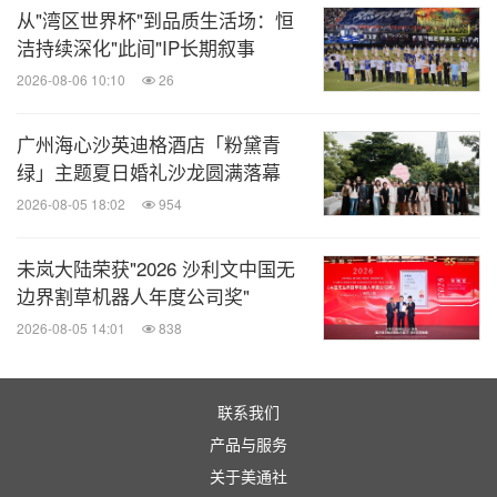
从"湾区世界杯"到品质生活场：恒
Street Mall）店举办"Night Bureau Adventure"活动。
洁持续深化"此间"IP长期叙事
届时，这家最大的LEGO店将变身为迷人的梦境世
2026-08-06 10:10
26
界，仅此一天。参与者将有机会与他们最爱的LEGO
DREAMZzz角色——追梦人Mateo面对面交流，这也
广州海心沙英迪格酒店「粉黛青
是Mateo的首次线下见面会暨新闻发布会。 在Cerim
绿」主题夏日婚礼沙龙圆满落幕
Manovi的带领下，孩子们将有机会学习"造梦"技巧，
2026-08-05 18:02
954
释放他们的创想超能力，并参与妙趣横生的LEGO积
未岚大陆荣获"2026 沙利文中国无
木拼搭挑战。
边界割草机器人年度公司奖"
2026-08-05 14:01
838
："造梦"相关信息仅供一般参考，不可替代
免责声明
专业的医疗建议。
联系我们
产品与服务
1.
2024
年
6
月
24
日至
7
月
17
日期间，
Opinium
代表
The LEGO Group
在全球十个市场
关于美通社
对
6-12
岁的儿童及其父母进行了独立调查，这些市场包括：英国和爱尔兰