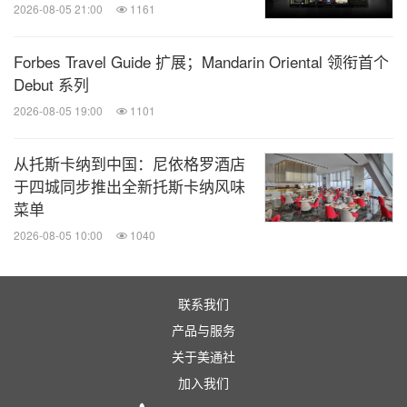
2026-08-05 21:00
1161
2024
年
8
月
Forbes Travel Guide 扩展；Mandarin Oriental 领衔首个
Debut 系列
13 - 15
日
国际亚洲兽医大会暨展览会
2026-08-05 19:00
1101
2024
年
8
月
HIKARU UTADA SCIENCE FICTION TOUR 2024
宇多田光香港演
从托斯卡纳到中国：尼依格罗酒店
17 - 18
日
唱会
于四城同步推出全新托斯卡纳风味
菜单
2024
年
8
月
2026-08-05 10:00
1040
17
日
852FES 2024: Novel Fergus
联系我们
2024
年
8
月
产品与服务
18
日
2024 DOYOUNG CONCERT [ Dear Youth, ] IN HONG KONG
关于美通社
加入我们
2024
年
8
月