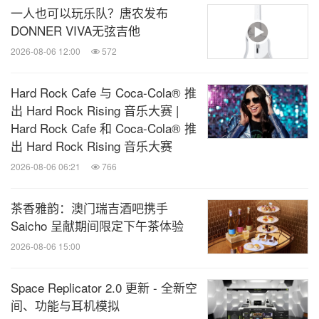
一人也可以玩乐队？唐农发布
2024
年
8
月
2
DONNER VIVA无弦吉他
- 5
日
第
4
届工展会购物节
2026-08-06 12:00
572
2024
年
8
月
3
Hard Rock Cafe 与 Coca-Cola® 推
- 4
日
2024 aespa LIVE TOUR - SYNK : PARALLEL LINE in HONG KONG
出 Hard Rock Rising 音乐大赛 |
Hard Rock Cafe 和 Coca-Cola® 推
出 Hard Rock Rising 音乐大赛
2024
年
8
月
3
2026-08-06 06:21
766
日
拉阔音乐会
软硬广播道
3
号
FANS
杀人事件
茶香雅韵：澳门瑞吉酒吧携手
2024
年
8
月
Saicho 呈献期间限定下午茶体验
10
日
ITZY 2ND WORLD TOUR BORN TO BE in HONG KONG
2026-08-06 15:00
Space Replicator 2.0 更新 - 全新空
2024
年
8
月
2024 KIM SOO HYUN ASIA TOUR in HONGKONG
＜
EYES ON
间、功能与耳机模拟
10
日
YOU
＞