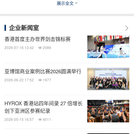
展示全文
2024
年
7
月
7
日
Solar 2nd CONCERT [COLOURS] IN HONG KONG
企业新闻室
香港首度主办世界剑击锦标赛
2024
年
7
月
9
2026-07-16 12:42
2089
日
Aimer 3 nuits tour 2024 in HONG KONG
亚博馆商业案例比赛2026圆满举行
2024
年
7
月
2026-06-22 17:52
1977
13
日
ZeeNuNew 1st Concert ‘ANOTHER LIFE' in Hong Kong China
2024
年
7
月
HYROX 香港站四年间录 27 倍增长
创下亚洲区参赛纪录
13
日
RAIN : STILL RAINING -
香港演唱会
2024
2026-05-15 16:57
4011
2024
年
7
月