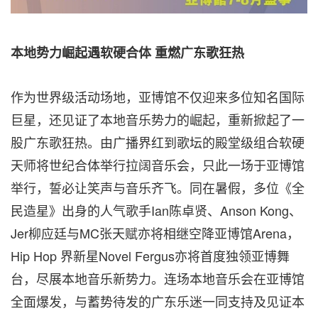
本地势力崛起遇软硬合体
重燃广东歌狂热
作为世界级活动场地，亚博馆不仅迎来多位知名国际
巨星，还见证了本地音乐势力的崛起，重新掀起了一
股广东歌狂热。由广播界红到歌坛的殿堂级组合软硬
天师将世纪合体举行拉阔音乐会，只此一场于亚博馆
举行，誓必让笑声与音乐齐飞。同在暑假，多位《全
民造星》出身的人气歌手Ian陈卓贤、Anson Kong、
Jer柳应廷与MC张天赋亦将相继空降亚博馆Arena，
Hip Hop 界新星Novel Fergus亦将首度独领亚博舞
台，尽展本地音乐新势力。连场本地音乐会在亚博馆
全面爆发，与蓄势待发的广东乐迷一同支持及见证本