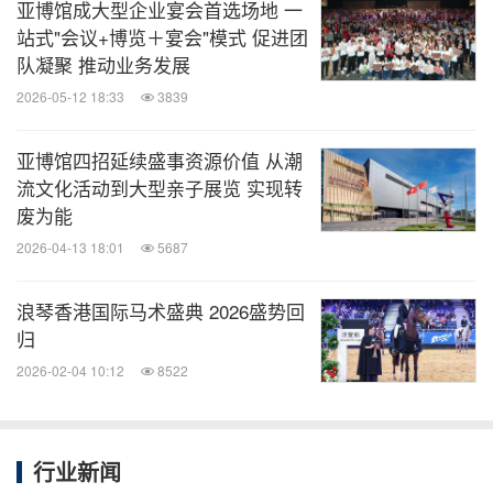
亚博馆成大型企业宴会首选场地 一
14
日
2024 ByeonWooSeok Asia Fanmeeting Tour in Hong Kong
站式"会议+博览＋宴会"模式 促进团
队凝聚 推动业务发展
2024
年
7
月
Katch
音乐娱乐平台呈献：
IAN CHAN
"
TEARS" IN MY SIGHT
2026-05-12 18:33
3839
19 - 25
日
SOLO CONCERT 2024
亚博馆四招延续盛事资源价值 从潮
流文化活动到大型亲子展览 实现转
2024
年
7
月
废为能
21
日
Avantgardey Shall We Dance Live in Hong Kong
2026-04-13 18:01
5687
2024
年
7
月
浪琴香港国际马术盛典 2026盛势回
归
27 - 28
日
中银香港青少年公开剑击锦标赛
2026-02-04 10:12
8522
2024
年
7
月
Katch
音乐娱乐平台呈献：
ANSON KONG
"
THE GAME OF LIFE
"
29 - 30
日
IN MY SIGHT SOLO CONCERT 2024
行业新闻