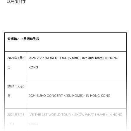
3月进行
亚博馆
7 - 8
月活动列表
2024
年
7
月
5
2024 VIVIZ WORLD TOUR [V.hind : Love and Tears] IN HONG
日
KONG
2024
年
7
月
6
日
2024 SUHO CONCERT
＜
SU:HOME
＞
IN HONG KONG
2024
年
7
月
6
IVE THE 1ST WORLD TOUR < SHOW WHAT I HAVE > IN HONG
- 7
日
KONG