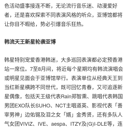
色活动盛事接连不断，无论流行音乐迷、动漫爱好
者，还是喜欢探索不同表演风格的听众，亚博馆都将
让你目不暇给，势必引爆音乐狂热。
韩流天王新星轮袭亚博
韩星特别宠爱香港韩迷，大多巡回表演都必定预香港
站一席位。7至8月间，将近每个星期均有韩流演唱会
或明星见面会于亚博馆举行。表演单位从经典天王到
当红新星横跨不同世代，既可回忆青春，又可追逐新
星偶像，包括天王级代表Rain郑智熏、跳唱代表韩国
男团EXO队长SUHO、NCT主唱道英、影视代表「善
宰男神」边佑锡及泪之女「婿」金秀贤，还有多队人
气女团VIVIZ、IVE、aespa、ITZY及(G)I-DLE等，连