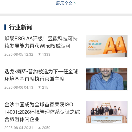
成功争取2015-2017年度全球会议的主办权，并由建
展示全文
造业议会及香港绿色建筑议会联合主办 “2017年度香
港可持续建筑环境全球会议”（WSBE17 Hong
行业新闻
Kong）。
蝉联ESG AA评级！昱能科技可持
续发展能力再获Wind权威认可
WSBE24的主题为“创新方向与合作：建构可持续城
2026-08-05 12:32
1333
市建筑环境”，来自全球的绿色建筑精英、政府官
员、专家学者和业界领袖于线上聚首一堂，出席为期
迭戈•梅萨•普约被选为下一任全球
三天的会议，包括主题演讲、圆桌会议及论文研
环境基金首席执行官兼主席
讨。
2026-08-06 04:13
215
金沙中国成为全球首家荣获ISO
关于建造业议会
14001:2026环境管理体系认证之综
合旅游休闲企业
建造业议会根据《建造业议会条例》（香港法例
2026-08-04 20:31
2050