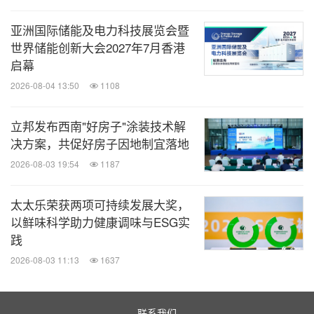
第 587 章）于 2007 年成立，由一位主席及 24 名成
员组成，成员来自代表业内各界别的人士，包括雇
亚洲国际储能及电力科技展览会暨
主、专业人士、学者、承建商、工人、独立人士和政
世界储能创新大会2027年7月香港
启幕
府官员。
2026-08-04 13:50
1108
议会的主要职能是就长远的策略性事宜与业界达成共
立邦发布西南"好房子"涂装技术解
识、向政府反映建造业的需要及期许，提供专业培训
决方案，共促好房子因地制宜落地
及注册服务，并作为政府与建造业界之间的主要沟通
2026-08-03 19:54
1187
渠道。
太太乐荣获两项可持续发展大奖，
以鲜味科学助力健康调味与ESG实
如欲查询更多有关建造业议会的资料，请浏览
www.c
践
ic.hk
。
2026-08-03 11:13
1637
关于香港绿色建筑议会
联系我们