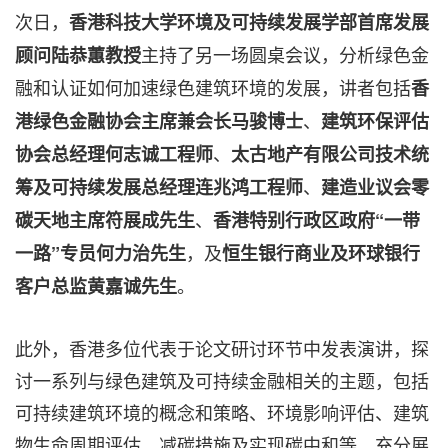
次日，
香港科技大学环境及可持续发展学部首席发展
主持了另一场圆桌会议，分析绿色金
顾问陆恭蕙教授
融和认证如何加速绿色建筑环境的发展，讲者包括
香
、
港绿色金融协会主席兼会长马骏博士
建筑环保评估
、
协会总经理何志诚工程师
太古地产有限公司技术统
、
筹及可持续发展总经理连兆鸿工程师
建造业议会零
、
碳天地主席符展成先生
香港特别行政区政府“一带
，及
一路”专员
何力治先生
恒生银行商业及环球银行
。
客户总监黄嘉诚先生
此外，香港多位代表于论文研讨环节中发表演讲，探
讨一系列与绿色建筑及可持续金融相关的主题，包括
可持续建筑环境的概念和策略、环境影响评估、建筑
物生命周期评估、减碳措施及实现碳中和等，充分展