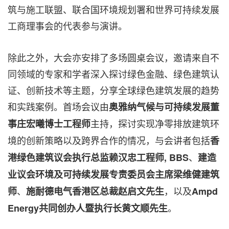
筑与施工联盟、联合国环境规划署和世界可持续发展
工商理事会的代表参与演讲。
除此之外，大会亦安排了多场圆桌会议，邀请来自不
同领域的专家和学者深入探讨绿色金融、绿色建筑认
证、创新技术等主题，分享全球绿色建筑发展的趋势
和实践案例。首场会议由
奥雅纳气候与可持续发展董
主持，探讨实现净零排放建筑环
事庄宏曦博士工程师
境的创新策略以及跨界合作的情况，与会讲者包括
香
、
港绿色建筑议会执行总监赖汉忠工程师
, BBS
建造
业议会环境及可持续发展专责委员会主席梁维健建筑
、
，以及
师
施耐德电气香港区总裁赵启文先生
Ampd
。
Energy
共同创办人暨执行长黄文顺先生