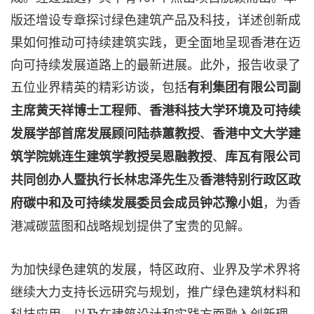
版还增设专章探讨绿色建筑产品及科技，详述创新成
果如何推动可持续建筑实践，更全面地呈现香港在迈
向可持续发展道路上的最新进展。此外，报告收录了
五位业界精英的精彩访谈，包括
有利集团有限公司副
、
主席黄天祥博士工程师
香港科技大学环境及可持续
、
发展学部首席发展顾问陆恭蕙教授
香港中文大学建
、
筑学院姚连生建筑学教授吴恩融教授
库瓦有限公司
及
共同创办人暨执行长林忠泽先生
香港特别行政区政
，为香
府碳中和及可持续发展委员会成员钟芯豫小姐
港减碳蓝图和战略规划提供了宝贵的见解。
为加快绿色建筑的发展，特区政府、业界及学术界将
继续大力支持长远研究与规划，推广绿色建筑材料和
科技应用，以及在建筑设计和实践方面融入创新理