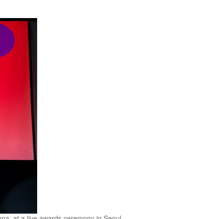
na, at a live awards ceremony in Seoul