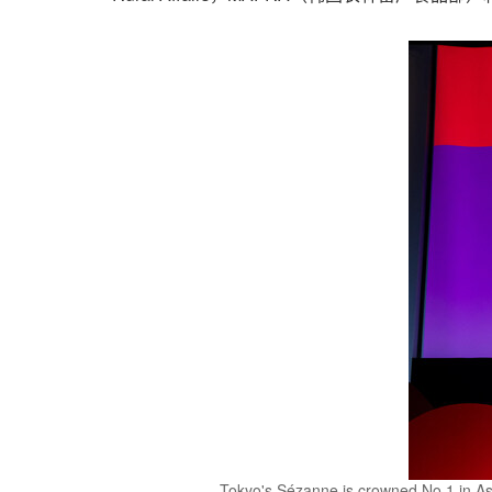
Tokyo's Sézanne is crowned No.1 in As