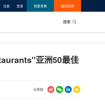
注册
登录
我要发稿
媒体监测
搜索
可持续发展
IT科技与互联网
日本
中国国际
零售业
韩国
taurants"亚洲50最佳
碳中和
娱乐时尚与艺术
新加坡
企业扩张
环境
泰国
新质生产力
健康与医疗制药
财报
农业与制
美国临床肿瘤学会(ASCO)
通信业
企业社会
旅游与酒
世界杯
会展
中国国际
房地产建
分享到：