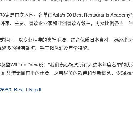
入围。名单由Asia's 50 Best Restaurants Aca
食评家、主厨、餐饮企业家和亚洲餐饮界领袖，男女比例各占一
，主打新派法式料理，以专业精准的烹饪手法，结合优质日本食材，演
择繁多的稀有香槟、手工起泡酒及年份特酿。
最佳餐厅"内容总监William Drew说："我们衷心祝贺所有入选本
，他们凭借无懈可击的佳肴、尽善尽美的款待和创新概念，令Séza
26/50_Best_List.pdf