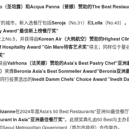
no
（
圣培露
）和Acqua Panna
（
普
娜）
赞
助的The Best Restaur
厅的城市，新入选餐厅包括
Seroja
（No.31）和
Lolla
（No.43）
，
 Award"
最佳新上榜餐厅奖"
上No.5，并获得由
Korean Air
（
大韩
航空）赞助的Highest Clim
f Hospitality Award
"Gin Mare
待客艺术奖"
得主；同样位于曼
奖"
获由
Valrhona
（法芙娜）赞助的
Asia's
Best Pastry Chef"
亚洲
）
荣膺
Beronia Asia's Best Sommelier Award
"Beronia
亚洲
同行投票选出的
Inedit Damm Chefs' Choice Award
"Inedit 
ézanne
在2024年度Asia's 50 Best Restaurants"亚洲5
urant in
Asia
"
亚洲最佳餐厅奖"
。此颁奖典礼由50 Best与主办目的地合作
eoul Metropolitan Government（首尔市政府）合作举办。