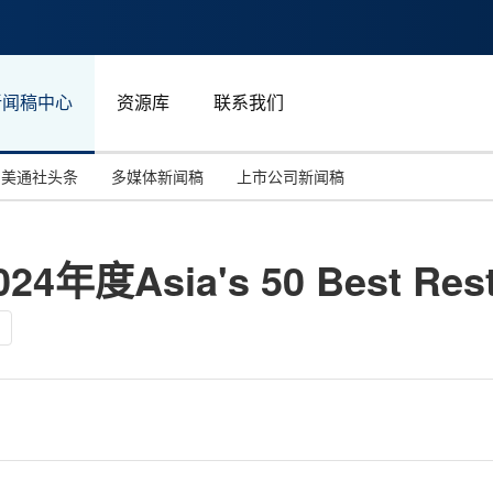
新闻稿中心
资源库
联系我们
美通社头条
多媒体新闻稿
上市公司新闻稿
国际消费电子展(CES)
汽车与交通
中国大陆
年度Asia's 50 Best Res
投资并购
能源化工与环保
马来西亚
世界移动通信大会
教育与人力资源
澳大利亚
人工智能
体育
汉诺威工业博览会
广告营销传媒