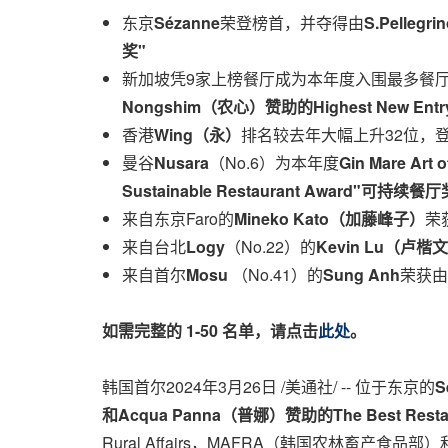
东京
Sézanne
荣登榜首，并夺得由
S.Pellegri
奖
"
新加坡凭9家上榜餐厅成为本年度入围最多餐
Nongshim
（农心）赞助的Highest New Entry
香港
Wing
（永）
排名较去年大幅上升32位，登
曼谷
Nusara
（No.6）为本年度
Gin Mare Art o
Sustainable Restaurant Award"
可持续餐厅
来自东京Faro的
Mineko Kato
（加藤峰子）
荣
来自台北
Logy
（No.22）的
Kevin Lu
（卢楷文
来自首尔
Mosu
（No.41）的
Sung Anh
荣获由
如需完整的
1-50
名单，请点击
此处
。
韩国首尔
2024年3月26日
/美通社/ -- 位于东京的
S
和
Acqua Panna
（
普
娜）赞助的
The Best Resta
Rural Affairs，MAFRA（韩国农林畜产食品部）和S