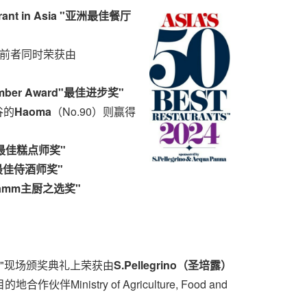
ant in
Asia
"
亚洲最佳餐厅
前者同时荣获由
ber Award"
最佳进步奖"
谷的
Haoma
（No.90）则赢得
最佳糕点师奖"
最佳侍酒师奖"
Damm
主厨之选奖"
0最佳餐厅"现场颁奖典礼上荣获由
S.Pellegrino
（
圣培露）
伙伴Ministry of Agriculture, Food and