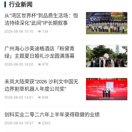
行业新闻
从"湾区世界杯"到品质生活场：恒
洁持续深化"此间"IP长期叙事
2026-08-06 10:10
134
广州海心沙英迪格酒店「粉黛青
绿」主题夏日婚礼沙龙圆满落幕
2026-08-05 18:02
979
未岚大陆荣获"2026 沙利文中国无
边界割草机器人年度公司奖"
蜗牛观看展览
2026-08-05 14:01
838
新一代 Alpha SV 不仅使用了表布为再生材料的
创科实业二零二六年上半年录得稳健的业绩
GORE-TEX PRO面料，也采取了原液染色技术，用
2026-08-04 19:37
2323
更少的水和化学原料来染色。目前始祖鸟正在为实现