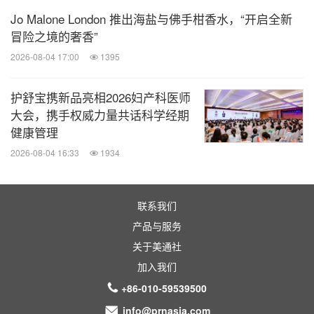
Jo Malone London 推出海盐与佛手柑香水，“开启全新
PFC-Free，即不含有全氟化合物进行努力，未来将
冒险之境的奢香”
持续应用到之后每一代焕新的 Alpha SV 当中。
2026-08-04 17:00
1395
在始祖鸟成立的35年中，陪伴运动员造就传奇的时刻
护舒宝携新品亮相2026妇产科医师
数不胜数，每一个都无比珍贵，都是来自生死一线的
大会，携手权威力量共话科学经期
较量。始祖鸟给出的承诺，是成为冒险者最忠实可靠
健康管理
的伙伴，在可以发生任何意外情况的严酷户外，任何
2026-08-04 16:33
1934
看似微小的改进都将让户外探险家更靠近心中的目的
地。
联系我们
产品与服务
关于美通社
加入我们
+86-010-59539500
info@prnasia.com