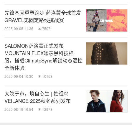
先锋基因重塑跑步 萨洛蒙全球首发
GRAVEL无固定路线挑战赛
2025-09-05 11:36
7507
SALOMON萨洛蒙正式发布
何川进行对谈分享
MOUNTAIN FLEX暖芯黑科技棉
服，搭载ClimateSync解锁动态温控
蜗牛作为新一代攀登者代表，对他的攀登生涯起步于
全新体验
一个装备技术先进、高性能装备触手可及的时代感到
2025-09-04 10:30
10153
非常幸运。蜗牛更提到，新一代攀登者们更加注重与
大隐于市，境自心生 | 始祖鸟
自然的和谐共生和可持续发展的理念，这种层面的进
VEILANCE 2025秋冬系列发布
化正预示着 Alpha SV 在不懈迭代二十余年后如今向
2025-08-19 16:54
12978
可持续发展继续进化的方向。