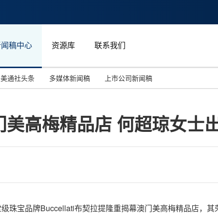
新闻稿中心
资源库
联系我们
美通社头条
多媒体新闻稿
上市公司新闻稿
国际消费电子展(CES)
汽车与交通
中国大陆
门美高梅精品店 何超琼女士
投资并购
能源化工与环保
马来西亚
世界移动通信大会
教育与人力资源
澳大利亚
人工智能
体育
汉诺威工业博览会
广告营销传媒
堂级珠宝品牌Buccellati布契拉提隆重揭幕澳门美高梅精品店，其荣誉主