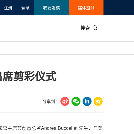
注册
登录
我要发稿
媒体监测
搜索
可持续发展
IT科技与互联网
日本
中国国际
零售业
韩国
出席剪彩仪式
碳中和
娱乐时尚与艺术
新加坡
企业扩张
环境
泰国
新质生产力
健康与医疗制药
财报
农业与制
美国临床肿瘤学会(ASCO)
通信业
企业社会
旅游与酒
分享到：
世界杯
会展
中国国际
房地产建
席兼创意总监Andrea Buccellati先生，与美