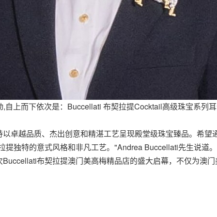
自上而下依次是：Buccellati 布契拉提Cocktail高级珠宝系列耳
来，始终坚持以卓越品质、杰出创意和精湛工艺呈现殿堂级珠宝臻品。
提独特的意式风格和非凡工艺。"Andrea Buccellati先生说道
uccellati布契拉提澳门美高梅精品店的盛大启幕，不仅为