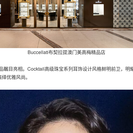
Buccellati布契拉提澳门美高梅精品店
提作品瞩目亮相。Cocktail高级珠宝系列耳饰设计风格鲜明前卫，
演绎优雅风尚。