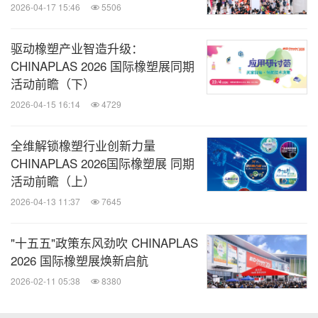
2026-04-17 15:46
5506
驱动橡塑产业智造升级：
CHINAPLAS 2026 国际橡塑展同期
“CHINAPLAS 2024 国际橡塑展”专区/展团分布图
活动前瞻（下）
2026-04-15 16:14
4729
预登记已开启
全维解锁橡塑行业创新力量
CHINAPLAS 2026国际橡塑展 同期
"2023年CHINAPLAS展会面积和观众人数再创新高，
活动前瞻（上）
给了我们极大的信心与决心。回到上海这片土地，对
2026-04-13 11:37
7645
于我们来说是一个新的起点、新的征程，展会将承接
积累多时的市场需求与期待。再次迎来关键一年，我
"十五五"政策东风劲吹 CHINAPLAS
们将奋力拼搏，只争朝夕，为业界献上一场精彩纷呈
2026 国际橡塑展焕新启航
的年度盛会。期盼着与大家在上海见面，共同推动橡
2026-02-11 05:38
8380
塑业高质量发展。"梁总表示。