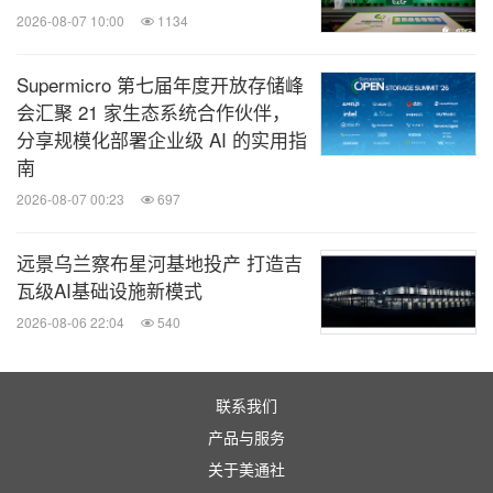
2026-08-07 10:00
1134
大会网址：
www.ChinaplasOnline.com
/ www.国际橡
塑展.com
Supermicro 第七届年度开放存储峰
官方微信公众号：chinaplas1983
会汇聚 21 家生态系统合作伙伴，
分享规模化部署企业级 AI 的实用指
南
关于"CHINAPLAS 2024国际橡塑展"
2026-08-07 00:23
697
"CHINAPLAS 2024 国际橡塑展"由雅式展览服务有限
远景乌兰察布星河基地投产 打造吉
公司、北京雅展展览服务有限公司、雅展展览服务
瓦级AI基础设施新模式
（上海）有限公司及雅式展览服务（深圳）有限公司
2026-08-06 22:04
540
主办，中国轻工业联合会 -- 中国塑料加工工业协会、
中国塑料机械工业协会、上海塑料行业协会及杜塞尔
联系我们
多夫展览（中国）有限公司共同协办，并获得多个海
产品与服务
内外专业协会大力支持。
关于美通社