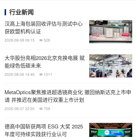
"CHINAPLAS 2024 国际橡塑展"的预登记已经火热开
行业新闻
启。按照有关规定，所有观众都需要进行预先登记及
汉高上海包装回收评估与测试中心
预约观展日期，并按照预约日期入场。现在
点击这里
获欧盟机构认证
进行预登记，预登记票价为人民币50元，国内观众完
2026-08-08 09:15
528
成预登记即可获取电子参观证。门票先到先得，售完
大华股份亮相2026北京充换电展 赋
即止。
能绿色低碳未来
2026-08-06 14:46
1011
想了解更多详情，请浏览展会官网
www.ChinaplasOn
line.com
或电邮至
Chinaplas.pr@adsale.com.hk
。
MetaOptics聚焦推进超透镜商业化 撤回纳斯达克上市申
请 并推迟在美国进行双重上市计划
请点击文中相片下载高清图。
2026-08-07 22:30
709
如蒙刊登，敬请惠赐样刊一份，谢谢！
德高中国斩获两项 ESG 大奖 2025
本新闻稿由雅式展览服务有限公司发出。
年度可持续实践获行业认可