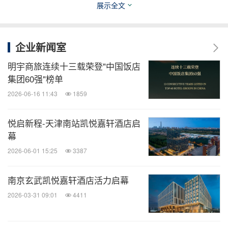
展示全文
业30强，2022年全球排名第29位，同时连续10年位
列中国饭店集团60强。明宇商旅及其控股子公司绿地
企业新闻室
酒店管理公司、明宇丽呈酒店管理公司共拥有20余个
酒店及餐饮品牌，明宇商旅是凯悦集团在华首个酒店
明宇商旅连续十三载荣登"中国饭店
集团60强"榜单
第三方管理战略伙伴，同时经营着北京索菲特大酒
2026-06-16 11:43
1859
店。
悦启新程-天津南站凯悦嘉轩酒店启
截至2023年第2季度，明宇商旅及其控股子公司已发
幕
展400余个酒店项目，遍及8个国家80多个目的地，
2026-06-01 15:25
3387
管理的在营和在建项目资产规模超过1200亿元人民
币。
南京玄武凯悦嘉轩酒店活力启幕
2026-03-31 09:01
4411