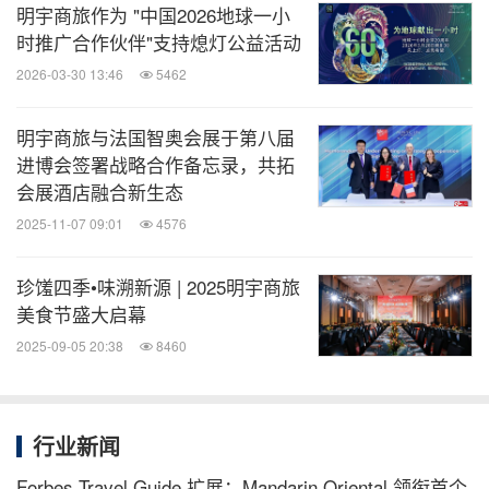
明宇商旅作为 "中国2026地球一小
消息来源：明宇商旅
时推广合作伙伴"支持熄灯公益活动
2026-03-30 13:46
5462
医药健闻
微信公众号“医药健闻”发布全球制药、医疗、
明宇商旅与法国智奥会展于第八届
大健康企业最新的经营动态。扫描二维码，
进博会签署战略合作备忘录，共拓
立即订阅！
会展酒店融合新生态
2025-11-07 09:01
4576
关键词：
健康护理与医院
旅馆与度假村
旅游业
珍馐四季•味溯新源 | 2025明宇商旅
分享到：
美食节盛大启幕
2025-09-05 20:38
8460
行业新闻
Forbes Travel Guide 扩展；Mandarin Oriental 领衔首个