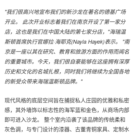
"
我
们很高兴地宣布我们的新沙龙在著名的德基广场
开业。
此次开
业标志着我们在南京开设了第一家分
店，这也是我们在中国大陆的第七家分店，
"
海瑞温
斯
顿首席执行官娜拉
·
海耶克
(
Nayla Hayek
)
表示。
"
南
京是一座以其在研究、教育和旅游方面的作用而
闻名
的重要城市。今天，我们很自豪能够在这座拥有深厚
历史和文化的名城扎根，同时我们将继续为全国各地
的新受众带来海瑞温斯顿品牌。
"
现代风格的底层空间旨在捕捉私人庄园的优雅和私密
感，其外墙饰以标志性的海军蓝和金色，从商场内部
即可进入沙龙。 整个室内沿袭了该品牌的传统柔和
灰色调，与专门设计的漆器、古董青铜家具、定制水