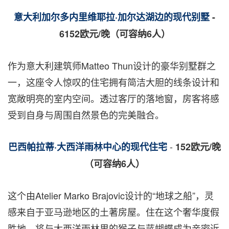
意大利加尔多内里维耶拉
·
加尔达湖边的现代别墅
-
6152
欧元
/
晚（可容纳
6
人）
作为意大利建筑师
Matteo Thun
设计的豪华别墅群之
一，这座令人惊叹的住宅拥有简洁大胆的线条设计和
宽敞明亮的室内空间。透过客厅的落地窗，房客将感
受到自身与周围自然景色的完美融合。
-
巴西帕拉蒂
·
大西洋雨林中心的现代住宅
152
欧元
/
晚
（可容纳
6
人）
这个由
Atelier
Marko Brajovic
设计的
“
地球之船
”
，灵
感来自于亚马逊地区的土著房屋。住在这个奢华度假
胜地，将与大西洋雨林里的猴子与蓝蝴蝶成为亲密近