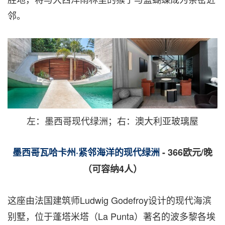
邻。
左：墨西哥现代绿洲；右：澳大利亚玻璃屋
墨西哥瓦哈卡州
·
紧邻海洋的现代绿洲
- 366
欧元
/
晚
（可容纳
4
人）
这座由法国建筑师
Ludwig Godefroy
设计的现代海滨
别墅，位于蓬塔米塔（
La Punta
）著名的波多黎各埃