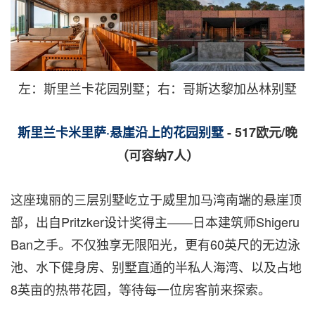
左：斯里兰卡花园别墅；右：哥斯达黎加丛林别墅
斯里兰卡米里萨
·
悬崖沿上的花园别墅
- 517
欧元
/
晚
（可容纳
7
人）
这座瑰丽的三层别墅屹立于威里加马湾南端的悬崖顶
部，出自
Pritzker
设计奖得主
——
日本建筑师
Shigeru
Ban
之手。不仅独享无限阳光，更有
60
英尺的无边泳
池、水下健身房、别墅直通的半私人海湾、以及占地
8
英亩的热带花园，等待每一位房客前来探索。