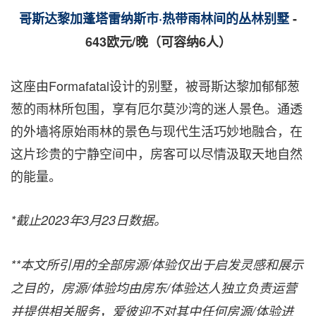
哥斯达黎加蓬塔雷纳斯市
·
热带雨林间的丛林别墅
-
643
欧元
/
晚（可容纳
6
人）
这座由
Formafatal
设计的别墅，被哥斯达黎加郁郁葱
葱的雨林所包围，享有厄尔莫沙湾的迷人景色。通透
的外墙将原始雨林的景色与现代生活巧妙地融合，在
这片珍贵的宁静空间中，房客可以尽情汲取天地自然
的能量。
*
截止
2023
年
3
月
23
日数据。
**
本文所引用的全部房源
/
体验仅出于启发灵感和展示
之目的，房源
/
体验均由房东
/
体验达人独立负责运营
并提供相关服务，爱彼迎不对其中任何房源
/
体验进