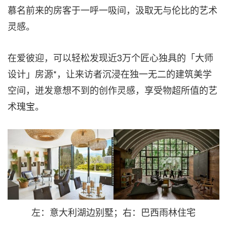
慕名前来的房客于一呼一吸间，汲取无与伦比的艺术
灵感。
在爱彼迎，可以轻松发现近
3
万个匠心独具的「大师
设计」房源
*
，
让来访者沉浸在独一无二的建筑美学
空间，迸发意想不到的创作灵感，享受物超所值的艺
术瑰宝。
左：意大利湖边别墅；右：巴西雨林住宅