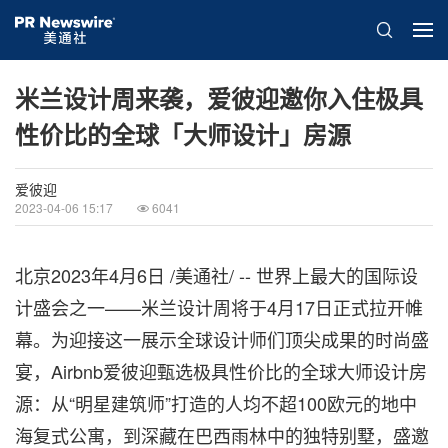
米兰设计周来袭，爱彼迎邀你入住极具
性价比的全球「大师设计」房源
爱彼迎
2023-04-06 15:17
6041
北京
2023年4月6日
/美通社/ -- 世界上最大的国际设
计盛会之一
——
米兰设计周将于
4
月
17
日正式拉开帷
幕。为迎接这一展示全球设计师们顶尖成果的时尚盛
宴，
Airbnb
爱彼迎甄选极具性价比的全球大师设计房
源：从
“
明星建筑师
”
打造的人均不超
100
欧元的地中
海复式公寓，到深藏在巴西雨林中的独特别墅，盛邀