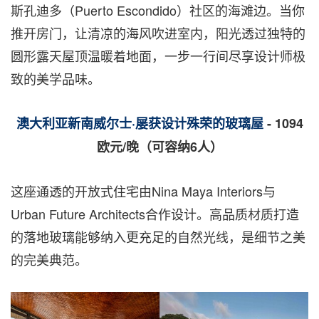
斯孔迪多（
Puerto Escondido
）社区的海滩边。当你
推开房门，让清凉的海风吹进室内，阳光透过独特的
圆形露天屋顶温暖着地面，一步一行间尽享设计师极
致的美学品味。
澳大利亚新南威尔士
·
屡获设计殊荣的玻璃屋
- 1094
欧元
/
晚（可容纳
6
人）
这座通透的开放式住宅由
Nina Maya Interiors
与
Urban Future Architects
合作设计。高品质材质打造
的落地玻璃能够纳入更充足的自然光线，是细节之美
的完美典范。