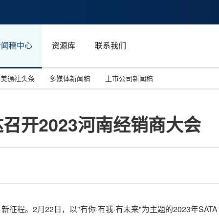
新闻稿中心
资源库
联系我们
美通社头条
多媒体新闻稿
上市公司新闻稿
国际消费电子展(CES)
汽车与交通
中国大陆
达召开2023河南经销商大会
投资并购
能源化工与环保
马来西亚
世界移动通信大会
教育与人力资源
澳大利亚
人工智能
体育
汉诺威工业博览会
广告营销传媒
战、新征程。2月22日，以"有你·有我·有未来"为主题的2023年