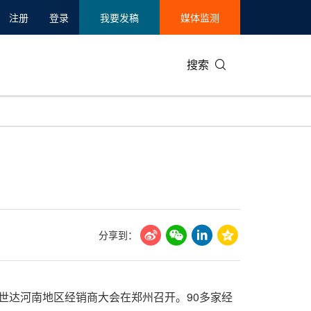
注册
登录
我要发稿
媒体监测
搜索
可持续发展
IT科技与互联网
日本
中国国际
零售业
韩国
碳中和
娱乐时尚与艺术
新加坡
企业扩张
环境
泰国
新质生产力
健康与医疗制药
财报
农业与制
美国临床肿瘤学会(ASCO)
通信业
企业社会
旅游与酒
分享到：
世界杯
会展
中国国际
房地产建
SATA世达河南地区经销商大会在郑州召开。90多家经