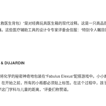
s Backpack（急救医生背包）”是对经典玩具医生箱的现代诠释。这
器。这些医疗辅助工具的设计令专家评委会信服：“特别令人瞩目
G & DUJARDIN
将化学的秘密神奇地包装在“Fabulus Elexus”配搭游戏
：在开始之前，所有的小瓶都必须贴上标签。在这个过程中，孩子
学这门学科与儿童的距离，”评委们称赞道。