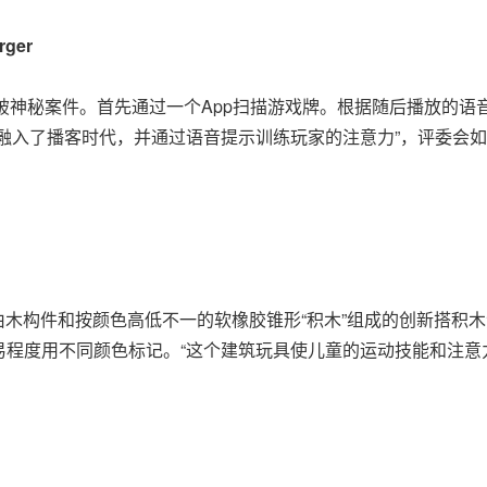
rger
过音频序列来侦破神秘案件。首先通过一个App扫描游戏牌。根据随后播
融入了播客时代，并通过语音提示训练玩家的注意力”，评委会
是一套由木构件和按颜色高低不一的软橡胶锥形“积木”组成的创新搭
程度用不同颜色标记。“这个建筑玩具使儿童的运动技能和注意