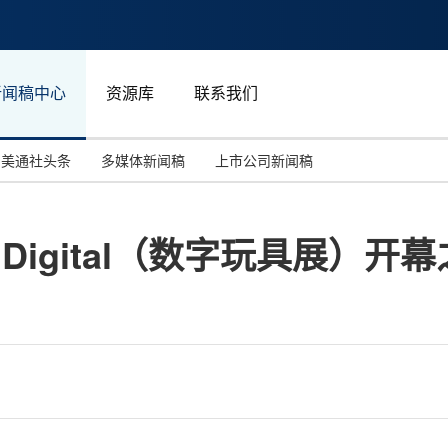
新闻稿中心
资源库
联系我们
美通社头条
多媒体新闻稿
上市公司新闻稿
国际消费电子展(CES)
汽车与交通
中国大陆
se Digital（数字玩具展）开
投资并购
能源化工与环保
马来西亚
世界移动通信大会
教育与人力资源
澳大利亚
人工智能
体育
汉诺威工业博览会
广告营销传媒