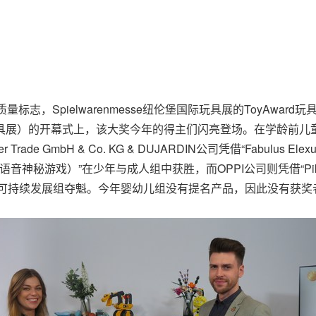
的质量标志，Spielwarenmesse纽伦堡国际玩具展的ToyAwa
al（数字玩具展）的开幕式上，该大奖今年的得主们闪亮登场。在学龄前儿童组
r Trade GmbH & Co. KG & DUJARDIN公司凭借“Fabulus
iel（回声——语音神秘游戏）”在少年与成人组中获胜，而OPPI公司则凭借“Pi
在新设立的可持续发展组夺魁。今年婴幼儿组没有提名产品，因此没有获奖