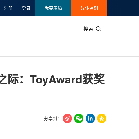
注册
登录
我要发稿
媒体监测
搜索
可持续发展
IT科技与互联网
日本
中国国际
零售业
韩国
幕之际：ToyAward获奖
碳中和
娱乐时尚与艺术
新加坡
企业扩张
环境
泰国
新质生产力
健康与医疗制药
财报
农业与制
美国临床肿瘤学会(ASCO)
通信业
企业社会
旅游与酒
世界杯
会展
中国国际
房地产建
分享到：