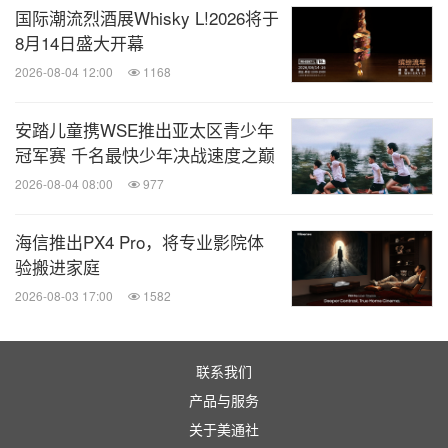
国际潮流烈酒展Whisky L!2026将于
8月14日盛大开幕
2026-08-04 12:00
1168
安踏儿童携WSE推出亚太区青少年
冠军赛 千名最快少年决战速度之巅
2026-08-04 08:00
977
海信推出PX4 Pro，将专业影院体
验搬进家庭
2026-08-03 17:00
1582
Reflecting the global importance of sustainability, the international
TrendCommittee for the Spielwarenmesse is focusing on one
联系我们
mega trend in the coming year: Toys go Green. (photos:
产品与服务
Spielwarenmesse eG)
关于美通社