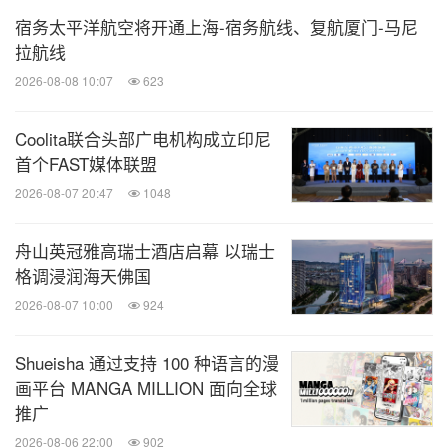
宿务太平洋航空将开通上海-宿务航线、复航厦门-马尼
拉航线
2026-08-08 10:07
623
Coolita联合头部广电机构成立印尼
首个FAST媒体联盟
2026-08-07 20:47
1048
舟山英冠雅高瑞士酒店启幕 以瑞士
格调浸润海天佛国
2026-08-07 10:00
924
Shueisha 通过支持 100 种语言的漫
画平台 MANGA MILLION 面向全球
推广
2026-08-06 22:00
902