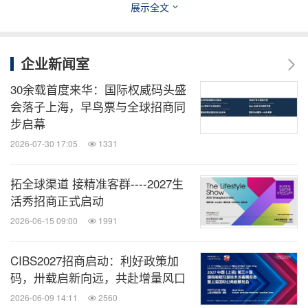
展示全文
2022上海国际水上运动展，将深度融合文旅产业，催
生新业态、衍生产业链、创造新价值，深度挖掘业界
资源，共生互补搭建平台，以全新面貌再次引领行业
企业新闻室
发展新趋势
。
30余载首度来华：国际权威码头盛
会落子上海，早鸟票与全球招商同
步启幕
2022上海国际水上运动展已全面启动招商工作，期待
2026-07-30 17:05
1331
您的参与
。
时间：
2022.3.30 - 4.1
拓全球渠道 接精准客群----2027生
地点：上海世博展览馆
活秀招商正式启动
2026-06-15 09:00
1991
商务合作：
Michael 欧阳先生
CIBS2027招商启动：利好政策加
码，卅载启新向远，共赴增量风口
021-3339-2051
2026-06-09 14:11
2560
Michael.Ouyang@imsinoexpo.com