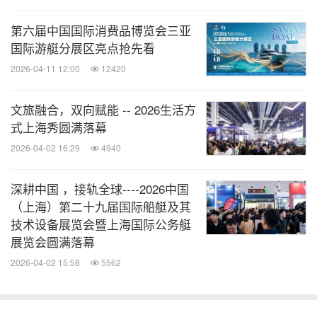
第六届中国国际消费品博览会三亚
消息来源：上海博华国际展览有限公司
国际游艇分展区亮点抢先看
2026-04-11 12:00
12420
美通社头条
文旅融合，双向赋能 -- 2026生活方
微信公众号“美通社头条”发布新鲜、有趣、重
要的企业与机构新闻，由全球领先的企业新
式上海秀圆满落幕
闻专线美通社（PR Newswire）为您呈现。
2026-04-02 16:29
4940
扫描二维码，立即订阅！
深耕中国 ，接轨全球----2026中国
关键词：
体育运动
体育装备
（上海）第二十九届国际船艇及其
技术设备展览会暨上海国际公务艇
分享到：
展览会圆满落幕
2026-04-02 15:58
5562