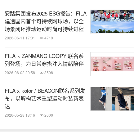
消息来源：FILA 斐乐
安踏集团发布2025 ESG报告：FILA
建造国内首个可持续网球场，以全
知消
场景闭环推动运动时尚可持续进程
微信公众号“知消”发布全球消费品、零售、时
2026-06-11 17:01
4719
尚、物流行业最新动态。扫描二维码，立即
订阅！
FILA × ZANMANG LOOPY 联名系
列登场，为日常穿搭注入情绪陪伴
关键词：
时尚
日用品
零售业
体育运动
体育装备
2026-06-02 20:58
3508
分享到：
FILA x kolor / BEACON联名系列发
布，以解构艺术重塑运动时装新表
达
2026-05-28 18:46
2600