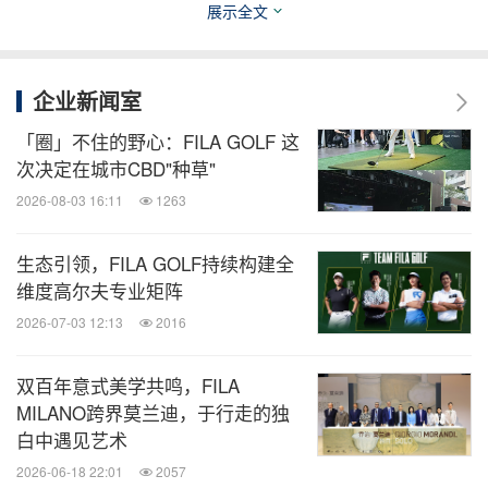
展示全文
现代与传统交融，其摩登优雅的风格，与FILA的百年
意式格调不谋而合，此次合作将展现品牌更大的活
力。而FILA选择在2021年暨品牌创立110周年的重大
企业新闻室
里程碑带来与LANVIN的联乘系列，也必将拉开品牌
「圈」不住的野心：FILA GOLF 这
时装优雅奢华运动化变革的序幕。
次决定在城市CBD"种草"
2026-08-03 16:11
1263
此次
FILA x LANVIN联乘系列首发新品GARA仅为双
生态引领，FILA GOLF持续构建全
方联乘系列的第一款单品，后续更将有2021秋冬系列
维度高尔夫专业矩阵
服饰及配饰陆续上市。
2026-07-03 12:13
2016
FILA 与LANVIN 本次联乘系列将于9月正式发售，详
双百年意式美学共鸣，FILA
情请关注FILA及LANVIN品牌官方网站，微博及微信
MILANO跨界莫兰迪，于行走的独
公众号。
白中遇见艺术
2026-06-18 22:01
2057