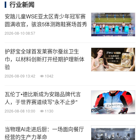
行业新闻
安踏儿童WSE亚太区青少年冠军赛
圆满收官，骇浪5体测跑鞋赛场首秀
2026-08-10 08:57
护舒宝全球首发莱赛尔蚕丝卫生
巾，以材料创新打开经期护理新体
验
2026-08-09 13:42
1042
瓦伦丁•德比斯成为安踏品牌代言
人，于世界赛道续写"永不止步"
2026-08-08 10:00
1130
当物理AI走进后厨：一场面向餐厅
经营的生产力革命