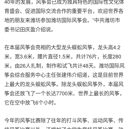
40年的发展，风筝会已成为独具特色的国际性文化体
育盛会、促进国际交流合作的重要平台，欢迎世界各
地的朋友来潍坊参加潍坊国际风筝会。”中共潍坊市
委书记田庆盈介绍说。
在本届风筝会亮相的大型龙头蜈蚣风筝，龙头高4.2
米，宽3.6米，腰片直径1.5米，共计76片，长度280
米，由26人扎制，制作和试飞共计48天。潍坊国际风
筝会综合服务中心主任张建伟介绍
道
，这是目前世界
上最大的龙头蜈蚣风筝。除龙头蜈蚣风筝外，本届风
筝会还放飞了一个长达7700米、世界上最长的风筝，
它在空中放飞6个小时。
今年的风筝比赛除了往年的打斗风筝、运动风筝、传