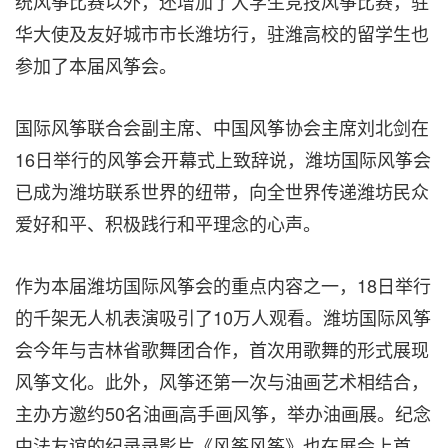
统风筝比赛以外，还增加了大学生竞技风筝比赛，驻
华大使及友好城市市长潍坊行，驻潍高校的留学生也
参加了本届风筝会。
国际风筝联合会副主席、中国风筝协会主席刘北剑在
16日举行的风筝会开幕式上致辞说，潍坊国际风筝会
已成为潍坊联系世界的纽带，向全世界传递潍坊民众
爱好和平、积极践行和平理念的心声。
作为本届潍坊国际风筝会的重点内容之一，18日举行
的千架无人机表演吸引了10万人观看。潍坊国际风筝
会今年与吉林省歌舞团合作，首次用歌舞的形式展现
风筝文化。此外，风筝还第一次与油画艺术相结合，
主办方邀约50名油画高手画风筝，举办油画展。纪念
中法友谊的纪录录影片《风筝风筝》也在展会上首