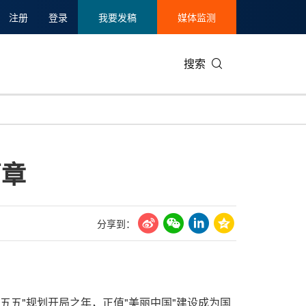
注册
登录
我要发稿
媒体监测
搜索
篇章
分享到：
。
"十五五"规划开局之年，正值"美丽中国"建设成为国