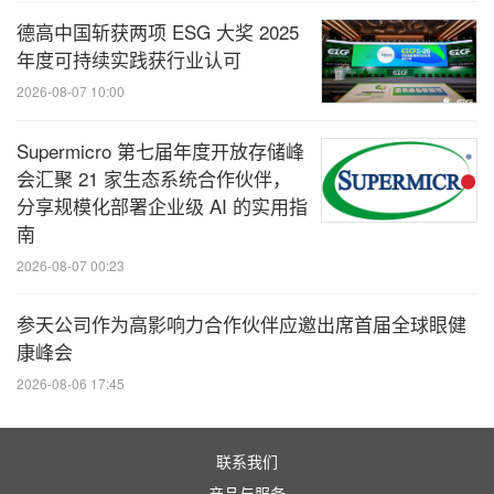
继2025年首次担任FHC荣誉主宾大获好评后，欧盟
德高中国斩获两项 ESG 大奖 2025
将于2026FHC再度荣膺此席，以"品味欧洲，食尚百
年度可持续实践获行业认可
搭"为主题打造专属展馆，携27个成员国的220+高端
2026-08-07 10:00
特色产品集中亮相。
Supermicro 第七届年度开放存储峰
会汇聚 21 家生态系统合作伙伴，
展馆涵盖受欧盟地理标志保护（GI）的特色产品——
分享规模化部署企业级 AI 的实用指
此类产品依托欧盟质量认证体系，保障特定区域独有
南
产品及其传统制作工艺；同时呈现获得有机认证的产
2026-08-07 00:23
品，彰显欧洲对可持续发展的承诺。展期内，欧盟展
参天公司作为高影响力合作伙伴应邀出席首届全球眼健
馆还将举办沉浸式产品推介会与名厨烹饪表演，将欧
康峰会
洲食材与传统欧洲菜肴及创新菜品巧妙融合，为专业
2026-08-06 17:45
买家提供从品鉴到采购的一站式欧陆食饮体验。
联系我们
3. 精准链接：高精度商贸配对，全年获客不停
产品与服务