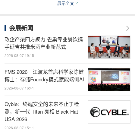
展示全文
会展新闻
政企产渠四方聚力 雀巢专业餐饮携
手延吉共推米酒产业新范式
2026-08-07 19:15
FMS 2026｜江波龙首席科学家陈健
博士：存储Foundry模式赋能端侧AI
依托深厚的国内买家资源积累，FHC构建起"国际优
2026-08-07 16:41
质资源引入+地方特色产业输出"的双向通道，内外贸
双循环格局在展会上加速成型。
Cyble：终端安全的未来不止于检
测，新一代 Titan 亮相 Black Hat
2. 荣誉主宾：欧盟再度登席，品鉴欧陆风华
USA 2026
2026-08-07 15:11