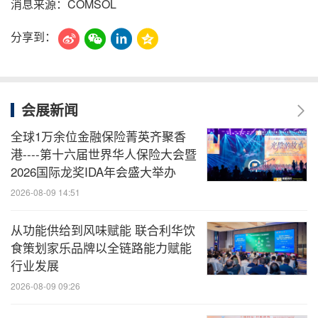
消息来源：COMSOL
分享到：
会展新闻
全球1万余位金融保险菁英齐聚香
港----第十六届世界华人保险大会暨
2026国际龙奖IDA年会盛大举办
2026-08-09 14:51
从功能供给到风味赋能 联合利华饮
食策划家乐品牌以全链路能力赋能
行业发展
2026-08-09 09:26