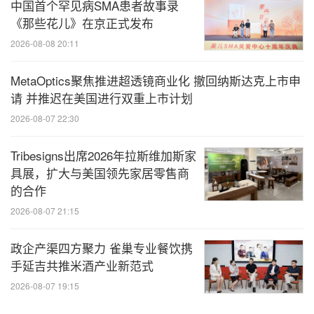
中国首个罕见病SMA患者故事录
《那些花儿》在京正式发布
2026-08-08 20:11
MetaOptics聚焦推进超透镜商业化 撤回纳斯达克上市申
请 并推迟在美国进行双重上市计划
2026-08-07 22:30
Tribesigns出席2026年拉斯维加斯家
具展，扩大与美国领先家居零售商
的合作
2026-08-07 21:15
政企产渠四方聚力 雀巢专业餐饮携
手延吉共推米酒产业新范式
2026-08-07 19:15