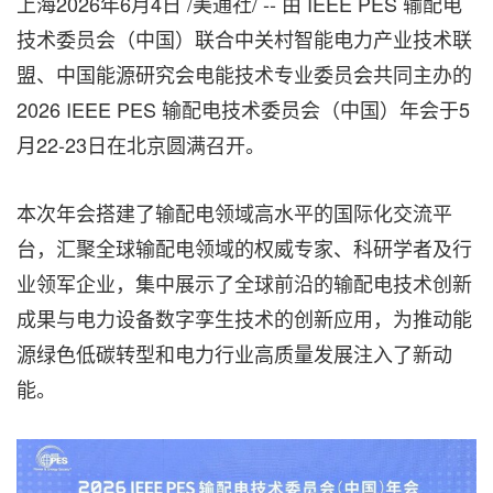
上海
2026年6月4日
/美通社/ -- 由 IEEE PES 输配电
技术委员会（中国）联合中关村智能电力产业技术联
盟、中国能源研究会电能技术专业委员会共同主办的
2026 IEEE PES 输配电技术委员会（中国）年会于5
月22-23日在北京圆满召开。
本次年会搭建了输配电领域高水平的国际化交流平
台，汇聚全球输配电领域的权威专家、科研学者及行
业领军企业，集中展示了全球前沿的输配电技术创新
成果与电力设备数字孪生技术的创新应用，为推动能
源绿色低碳转型和电力行业高质量发展注入了新动
能。