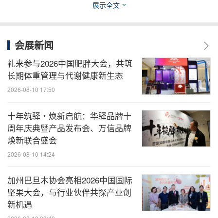
展示全文
全球超过60个生产与运营基地拥有约20,000名员工，
2025年销售额约为60亿欧元。作为全球工业合作伙
伴，公司在亚洲、欧洲以及北美和南美等核心区域开
会展新闻
展业务。
礼来参与2026中国肥胖大会，共筑
长期体重管理与代谢健康新生态
新闻网站：
www.continental-industry.com/global/
2026-08-10 17:50
en/press/newsroom
十年筑驿・焕新启航：华驿品牌十
媒体库：
www.continental-industry.com/global/
周年庆典暨产品发布会、万信品牌
en/press/media-assets
焕新联合盛会
2026-08-10 14:24
加州巴旦木协会亮相2026中国国际
坚果大会，与行业伙伴共探产业创
新机遇
消息来源：大陆集团康迪泰克