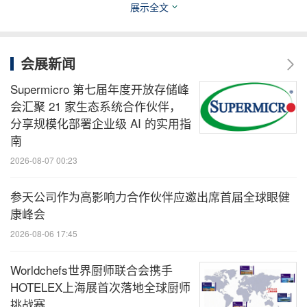
校、企业等共同搭建平台、构建生态、汇聚资源，为
展示全文
中国企业出海与全球客户在华高质量发展贡献专业力
量。
会展新闻
Supermicro 第七届年度开放存储峰
会汇聚 21 家生态系统合作伙伴，
消息来源：金杜律师事务所
分享规模化部署企业级 AI 的实用指
南
分享到：
2026-08-07 00:23
参天公司作为高影响力合作伙伴应邀出席首届全球眼健
康峰会
2026-08-06 17:45
Worldchefs世界厨师联合会携手
HOTELEX上海展首次落地全球厨师
挑战赛