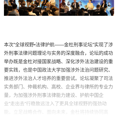
本次"全球视野•法律护航——金杜刑事论坛"实现了涉
外刑事法律问题理论与实务的深度融合，论坛的成功
举办既是金杜对接国家战略、深化涉外法治建设的重
要实践，也是中国政法大学加强涉外法治问题研究、
推进涉外法治人才培养的重要尝试。论坛凝聚了司法
实务部门、仲裁机构、高校、企业界与律所的专业力
量，为加强涉外刑事法律能力建设、护航中国企
业"走出去"行稳致远注入了更具全球视野的强劲动
能。立足战略合作、面向未来，金杜将持续协同高