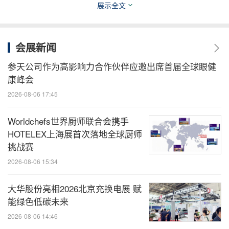
展示全文
联想开天KR722z G3服务器
会展新闻
搭载双路开胜KH-50000处理器，单机192核高密度算
参天公司作为高影响力合作伙伴应邀出席首届全球眼健
力，配置24个DDR5内存插槽，支持超大数据存储容
康峰会
量和热插拔功能，整机采用冗余的散热功能和可选的
2026-08-06 17:45
电源功能设计，强悍性能有力支撑AI、云计算、大数
Worldchefs世界厨师联合会携手
据等应用创新，保障业务连续稳定运行。
HOTELEX上海展首次落地全球厨师
挑战赛
2026-08-06 15:34
大华股份亮相2026北京充换电展 赋
能绿色低碳未来
2026-08-06 14:46