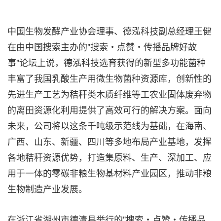
中国生物发酵产业协会理事、德泓科技副总经理王健
在由中国搜索主办的"搜索・点赞・传播品牌好故
事"论坛上说，德泓科技选育获得的新型多功能菌种
丰富了我国乳酸生产用微生物菌种资源库，创新性的
先进生产工艺为秸秆类木质纤维等工农业固体废弃物
的离田资源化利用提供了高效可行的解决方案。面向
未来，公司将以这条千吨级示范线为基础，在海南、
广西、山东、新疆、四川等多地布局产业基地，发挥
各地秸秆资源优势，打造集原料、生产、深加工、应
用于一体的零碳非粮生物基材料产业园区，推动非粮
生物制造产业发展。
在浙江省湖州市德清县举行的"搜索・点赞・传播品