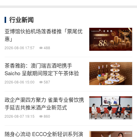
关键词：
餐厅与饭店
零售业
分享到：
行业新闻
亚博馆伙拍机场莲香楼推「票尾优
惠」
2026-08-06 17:57
488
茶香雅韵：澳门瑞吉酒吧携手
Saicho 呈献期间限定下午茶体验
2026-08-06 15:00
587
政企产渠四方聚力 雀巢专业餐饮携
手延吉共推米酒产业新范式
2026-08-07 19:15
860
随身心流动 ECCO全新轻训系列演