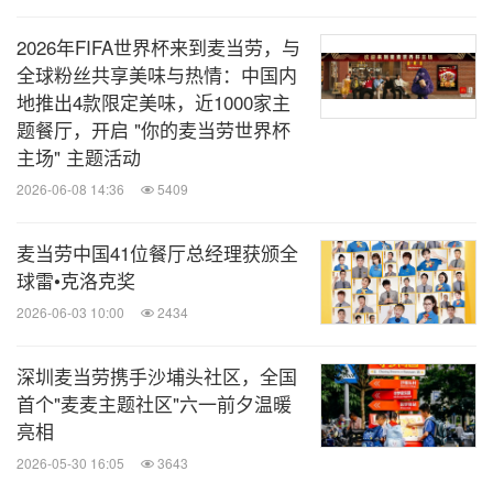
入口
2026年FIFA世界杯来到麦当劳，与
全球粉丝共享美味与热情：中国内
上海龙腾大道餐厅
地推出4款限定美味，近1000家主
上海市徐汇区龙腾大道2121号巨无霸魔方1F2F
题餐厅，开启 "你的麦当劳世界杯
主场" 主题活动
2026-06-08 14:36
5409
消息来源：麦当劳中国
麦当劳中国41位餐厅总经理获颁全
球雷•克洛克奖
全球旅报
2026-06-03 10:00
2434
微信公众号“全球旅报”发布最新的全球旅游产
深圳麦当劳携手沙埔头社区，全国
业、OTA(在线旅游)、航空公司、飞机制造、
首个"麦麦主题社区"六一前夕温暖
酒店行业最新动态。扫描二维码，立即订
阅！
亮相
2026-05-30 16:05
3643