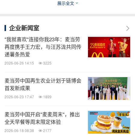
用场景，让更多材料获得新生，为推动循环经济发展
展示全文
贡献力量。
企业新闻室
附录: 可参与回收箱互动的餐厅名单
"我就喜欢"连接你我23年：麦当劳
再度携手王力宏，与汪苏泷共同传
北京蓝色港湾餐厅
递薯条热爱
北京朝阳区朝阳公园路6号院2号楼L-BL2-02号商铺
2026-06-26 14:15
3225
天津乐园道阳光乐园餐厅
麦当劳中国再生农业计划于链博会
首发新成果
天津市河西区乐园道9号文化中心阳光乐园首层1B-09
2026-06-23 17:47
1899
号商铺和二层2B-09号商铺
麦当劳中国开启"麦麦周末"，推出
南京兴隆地铁站餐厅
全天早餐等周末限定体验
南京市建邺区地铁２号线兴隆大街地铁站一层2号出
2026-06-18 08:38
2177