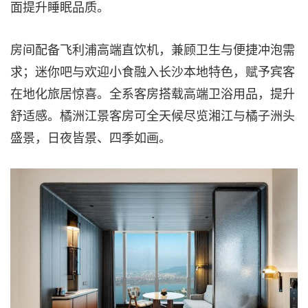
面提升睡眠品质。
房间配备飞利浦高端直饮机，兼顾卫生与便捷冲泡需
求；迷你吧与欢迎小食融入长沙本地特色，赋予宾客
在地化旅居惊喜。全系客房搭载高端卫浴用品，提升
舒适感。橘洲江景客房可全天候尽览湘江与橘子洲头
盛景，日夜皆景、四季如画。