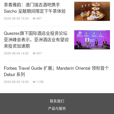
茶香雅韵：澳门瑞吉酒吧携手
景；
Saicho 呈献期间限定下午茶体验
2026-08-06 15:00
497
：于高空之上轻酌微醺，成就私密欢聚
T
'
lab池畔吧
与城市观景佳处。
Questex旗下国际酒店业投资论坛
亚洲峰会表示，亚洲酒店业有望迎
来投资加速期
商务休闲
2026-08-06 14:02
557
酒店共配备850平方米活动空间，其中包含460平方
Forbes Travel Guide 扩展；Mandarin Oriental 领衔首个
米的270°全景天际宴会厅，以及多功能会议室，搭载
Debut 系列
先进视听设备，满足各类高端会议、社交活动需求；
2026-08-05 19:00
1158
同时设有健身中心、高空无边恒温泳池、儿童俱乐部
等休闲设施，让宾客在旅程中寻得身心舒展的静谧天
联系我们
地。
产品与服务