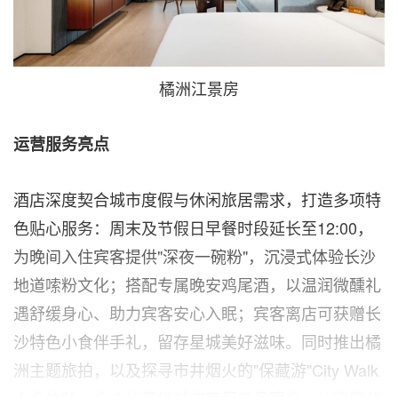
橘洲江景房
运营服务亮点
酒店深度契合城市度假与休闲旅居需求，打造多项特
色贴心服务：周末及节假日早餐时段延长至12:00，
为晚间入住宾客提供"深夜一碗粉"，沉浸式体验长沙
地道嗦粉文化；搭配专属晚安鸡尾酒，以温润微醺礼
遇舒缓身心、助力宾客安心入眠；宾客离店可获赠长
沙特色小食伴手礼，留存星城美好滋味。同时推出橘
洲主题旅拍，以及探寻市井烟火的"保藏游"City Walk