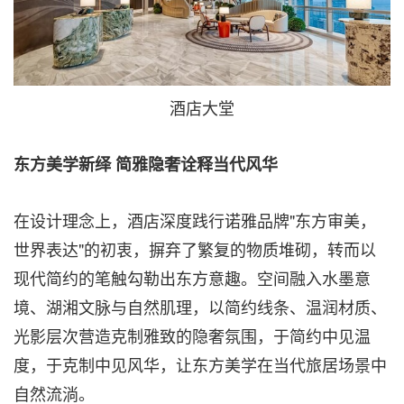
酒店大堂
东方美学新绎 简雅隐奢诠释当代风华
在设计理念上，酒店深度践行诺雅品牌"东方审美，
世界表达"的初衷，摒弃了繁复的物质堆砌，转而以
现代简约的笔触勾勒出东方意趣。空间融入水墨意
境、湖湘文脉与自然肌理，以简约线条、温润材质、
光影层次营造克制雅致的隐奢氛围，于简约中见温
度，于克制中见风华，让东方美学在当代旅居场景中
自然流淌。