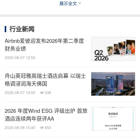
人文体验，全方位落地城市度假产品理念，让宾客从
展示全文
容享受慢度假时光。
行业新闻
味觉雅集
Airbnb爱彼迎发布2026年第二季度
财务业绩
酒店设有四大主题餐饮空间，融合湖湘烟火与东方食
2026-08-07 12:59
礼美学：
舟山英冠雅高瑞士酒店启幕 以瑞士
：在自助餐时段荟萃中西环球美味，平
有味全日餐厅
格调浸润海天佛国
日零点则主打地道粤湘小炒，兼具烟火气与精致感；
2026-08-07 10:00
536
：以粤潮湘创意融合菜系，打造江景
潮湘1925中餐厅
2026 年度Wind ESG 评级出炉 首旅
酒店连续两年获评AA
商务宴请优选；
2026-08-06 15:40
650
：以茶道哲思营造雅致社交场，静赏云端江
屿大堂吧