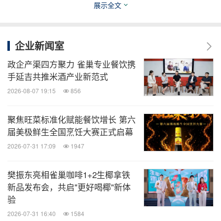
营养方案。让每一只室内猫都能在有限的空间里，活
展示全文
出无限的健康可能。"
企业新闻室
政企产渠四方聚力 雀巢专业餐饮携
手延吉共推米酒产业新范式
2026-08-07 19:15
856
聚焦旺菜标准化赋能餐饮增长 第六
届美极鲜生全国烹饪大赛正式启幕
2026-07-31 17:09
1947
樊振东亮相雀巢咖啡1+2生椰拿铁
新品发布会，共启"更好喝椰"新体
（中国兽医协会兽医猫科专科医师、上海鹏峰宠物医
验
院院长李叶现场分享）
2026-07-31 16:40
1584