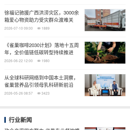
发布会上，"冠能非凡生命力星推官"张豆豆分享了自
徐福记驰援广西洪涝灾区，3000余
己的科学养宠心得："作为一名运动员和教练，我深
箱爱心物资助力受灾群众渡难关
知'非凡生命力'来自日复一日的科学训练与营养支
2026-07-10 09:00
1889
持。宠物也是如此。我很认同冠能全新品牌理念，希
《雀巢咖啡2030计划》落地十五周
望通过科学喂养理念的传递，让更多宠主不再是'凭感
年，全价值链低碳转型持续推进
觉喂粮'的铲屎官，而是让每一只宠物都能健康、活
2026-06-22 12:00
1980
力、长久地陪伴在我们身边。"
从全球科研网络到中国本土洞察，
从
"
第一口粮
"
开始，以先锋营养呵护宠物非凡一生
雀巢营养品引领母乳科研新前沿
2026-05-26 08:57
3423
冠能始终将免疫健康作为重点研究方向，尤其关注幼
宠阶段的免疫力构建与保护。从宠物"第一口粮"出
行业新闻
发，冠能推出了多款针对幼宠的创新营养产品，包括