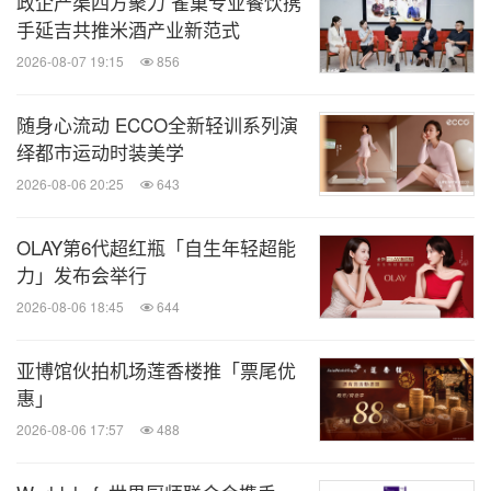
生命阶段系列幼猫粮、小型幼犬粮，以及免疫加护系
政企产渠四方聚力 雀巢专业餐饮携
手延吉共推米酒产业新范式
列的幼猫罐，全面护航幼宠健康成长。
2026-08-07 19:15
856
目前，冠能已构建覆盖宠物各生命阶段的日粮、专业
随身心流动 ECCO全新轻训系列演
呵护与免疫加护系列，以及处方粮和营养补充剂三大
绎都市运动时装美学
完备产品体系，多方位支持宠物的一生健康。
2026-08-06 20:25
643
其中，生命阶段系列幼猫粮、小型幼犬粮均采用20年
OLAY第6代超红瓶「自生年轻超能
力」发布会举行
经典初乳配方，通过富含免疫球蛋白的珍贵牛初乳，
2026-08-06 18:45
644
帮助幼宠度过免疫薄弱期，打好健康根基。新近上市
的免疫加护系列幼猫罐，基于"干湿搭配1+1>2"的健
亚博馆伙拍机场莲香楼推「票尾优
康增益理念，通过β-葡聚糖、抗氧化维生素C和维生
惠」
素E、Omega-3脂肪酸等多种关键营养素的科学配比
2026-08-06 17:57
488
与协同，为猫咪构建三重免疫保护，强化保护力激发
抵抗力、提升自御力、激发抵抗力加强保护力。