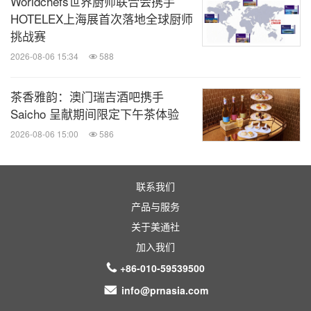
Worldchefs世界厨师联合会携手
HOTELEX上海展首次落地全球厨师
挑战赛
重申品牌承诺，深耕中国市场赋能人宠美好相伴
2026-08-06 15:34
588
Francois强调："作为全球第二大宠物市场，中国行业
茶香雅韵：澳门瑞吉酒吧携手
的蓬勃潜力赋予了普瑞纳长期扎根于此的信心，此次
Saicho 呈献期间限定下午茶体验
冠能品牌的焕新升级便是最新的例证。它不只是一次
2026-08-06 15:00
586
品牌视觉或口号的更新，而是冠能对中国消费者坚定
承诺的再度践行。"
联系我们
产品与服务
关于美通社
加入我们
+86-010-59539500
info@prnasia.com