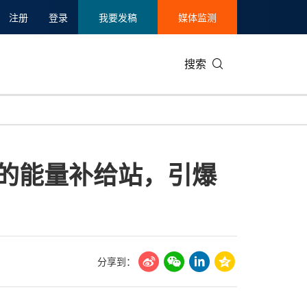
注册
登录
我要发稿
媒体监测
搜索
可持续发展
IT科技与互联网
日本
中国国际
零售业
韩国
nter的能量补给站，引爆
碳中和
娱乐时尚与艺术
新加坡
企业扩张
环境
泰国
新质生产力
健康与医疗制药
财报
农业与制
美国临床肿瘤学会(ASCO)
通信业
企业社会
旅游与酒
世界杯
会展
中国国际
房地产建
分享到：