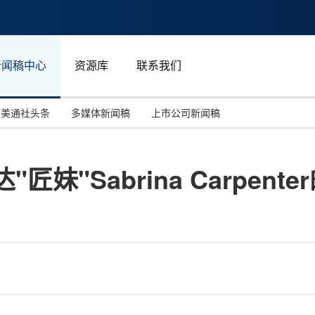
新闻稿中心
资源库
联系我们
美通社头条
多媒体新闻稿
上市公司新闻稿
国际消费电子展(CES)
汽车与交通
中国大陆
"匠妹"Sabrina Carpe
投资并购
能源化工与环保
马来西亚
世界移动通信大会
教育与人力资源
澳大利亚
人工智能
体育
汉诺威工业博览会
广告营销传媒