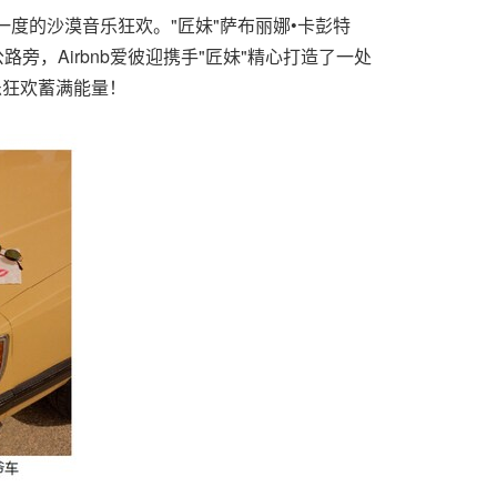
一度的沙漠音乐狂欢。"匠妹"萨布丽娜•卡彭特
公路旁，Airbnb爱彼迎携手"匠妹"精心打造了一处
乐狂欢蓄满能量！