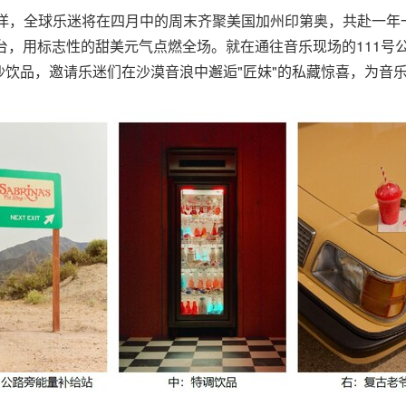
跨越重洋，全球乐迷将在四月中的周末齐聚美国加州印第奥，共赴一年
日压轴登台，用标志性的甜美元气点燃全场。就在通往音乐现场的111号
饮品，邀请乐迷们在沙漠音浪中邂逅"匠妹"的私藏惊喜，为音