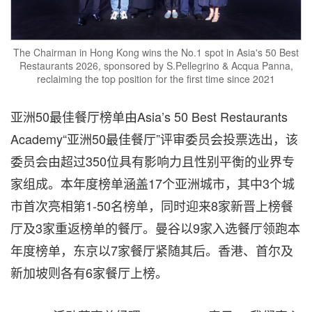
The Chairman in Hong Kong wins the No.1 spot in Asia's 50 Best
Restaurants 2026, sponsored by S.Pellegrino & Acqua Panna,
reclaiming the top position for the first time since 2021
亚洲
50
最佳餐厅榜单由
Asia’s 50 Best Restaurants
Academy
“亚洲
50
最佳餐厅”评审委员会投票选出，该
委员会
由超过
350
位具有影响力且性别平衡的业界专
家组成
。本年度榜单涵盖
17
个亚洲城市，其中
3
个城
市首次亮相第
1-50
名榜单，同时迎来
8
家
新晋上榜餐
厅
及
3
家重返榜单的餐厅。曼谷以
9
家入选餐厅领跑本
年度榜单，东京以
7
家餐厅紧随其后。香港、首尔及
新加坡则各有
6
家餐厅上榜。