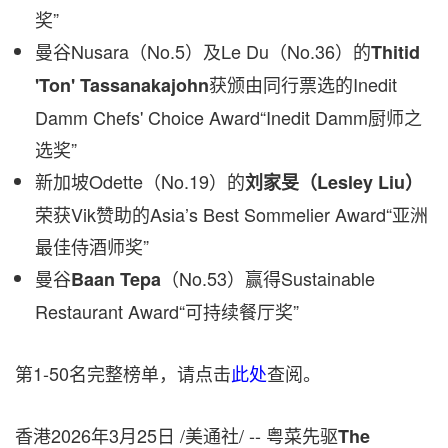
奖
”
曼谷
Nusara
（
No.5
）及
Le Du
（
No.36
）的
Thitid
获颁由同
行
票选的
Inedit
'Ton' Tassanakajohn
Damm Chefs' Choice Award
“
Inedit Damm
厨师之
选奖
”
新加坡
Odette
（
No.19
）的
刘家旻（
Lesley Liu
）
荣获
Vik
赞助的
Asia’s Best Sommelier Award
“
亚洲
最佳侍酒师奖
”
曼谷
（
No.53
）赢得
Sustainable
Baan Tepa
Restaurant Award
“
可持续餐厅奖
”
第
1-50
名完整榜单，请点击
此处
查阅。
香港
2026年3月25日
/美通社/ --
粤菜先驱
The