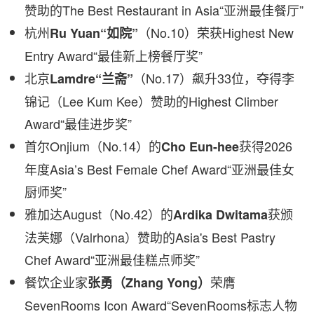
赞助的
The Best Restaurant in Asia
“
亚洲最佳餐厅
”
杭州
（
No.10
）荣获
Highest New
Ru Yuan
“
如院
”
Entry Award
“
最佳新上榜餐厅奖
”
北京
（
No.17
）飙升
33
位，夺得李
Lamdre
“
兰斋
”
锦记（
Lee Kum Kee
）赞助的
Highest Climber
Award
“
最佳进步奖
”
首尔
Onjium
（
No.14
）的
获得
2026
Cho Eun-hee
年度
Asia’s Best Female Chef Award
“
亚洲最佳女
厨师奖
”
雅加达
August
（
No.42
）的
获颁
Ardika Dwitama
法芙娜（
Valrhona
）赞助的
Asia's Best Pastry
Chef Award
“
亚洲最佳糕点师奖
”
餐饮企业家
荣膺
张勇（
Zhang Yong
）
SevenRooms Icon Award
“
SevenRooms
标志人物