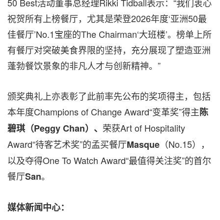
50 Best
活动董事总经理
Rikki Tidball
表示：“我们衷心
祝贺所有上榜餐厅，尤其是荣登
2026
年度‘亚洲
50
最
佳餐厅’
No.1
宝座的
The Chairman
‘大班楼’。榜单上所
有餐厅对突破美食界限的坚持，充分展现了塑造亚洲
蓬勃餐饮景象的非凡人才与创新精神。”
颁奖典礼上亦表彰了此前率先公布的奖项得主，包括
本年度
Champions of Change Award
“变革奖”得主
陈
荣获
Art of Hospitality
碧琪（
Peggy Chan
）、
Award
“待客艺术奖”的孟买餐厅
（
No.15
），
Masque
以及夺得
One To Watch Award
“最值得关注奖”的首尔
餐厅
。
San
媒体新闻中心
：