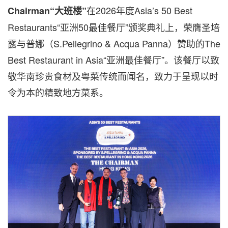
在
2026
年度
Asia’s 50 Best
Chairman
“
大班楼
”
Restaurants
“
亚洲
50
最佳餐厅
”
颁奖典礼上，荣膺
圣培
露与普娜（
S
.Pellegrino & Acqua Panna
）
赞助的
The
Best Restaurant in Asia
“
亚洲最佳餐厅”。
该餐厅以致
敬华南珍贵食材及粤菜传统而闻名，致力于呈现以时
令为本的精致地方菜系。