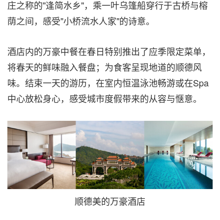
庄之称的"逢简水乡"，乘一叶乌篷船穿行于古桥与榕
荫之间，感受"小桥流水人家"的诗意。
酒店内的万豪中餐在春日特别推出了应季限定菜单，
将春天的鲜味融入餐盘；为食客呈现地道的顺德风
味。结束一天的游历，在室内恒温泳池畅游或在Spa
中心放松身心，感受城市度假带来的从容与惬意。
顺德美的万豪酒店