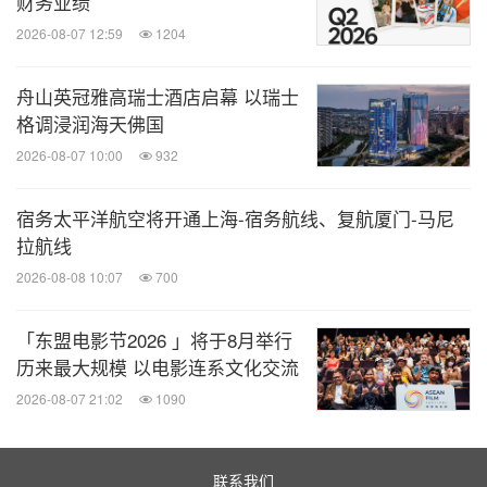
财务业绩
消息来源：顺德美的万怡酒店
2026-08-07 12:59
1204
全球旅报
舟山英冠雅高瑞士酒店启幕 以瑞士
微信公众号“全球旅报”发布最新的全球旅游产
格调浸润海天佛国
业、OTA(在线旅游)、航空公司、飞机制造、
2026-08-07 10:00
932
酒店行业最新动态。扫描二维码，立即订
阅！
宿务太平洋航空将开通上海-宿务航线、复航厦门-马尼
拉航线
关键词：
旅馆与度假村
旅游业
2026-08-08 10:07
700
分享到：
「东盟电影节2026 」将于8月举行
历来最大规模 以电影连系文化交流
2026-08-07 21:02
1090
联系我们