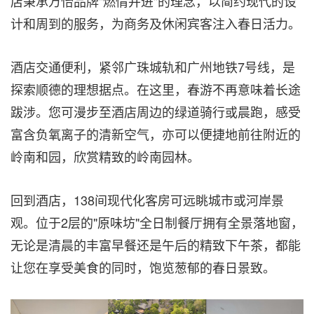
店秉承万怡品牌"燃情并进"的理念，以简约现代的设
计和周到的服务，为商务及休闲宾客注入春日活力。
酒店交通便利，紧邻广珠城轨和广州地铁7号线，是
探索顺德的理想据点。在这里，春游不再意味着长途
跋涉。您可漫步至酒店周边的绿道骑行或晨跑，感受
富含负氧离子的清新空气，亦可以便捷地前往附近的
岭南和园，欣赏精致的岭南园林。
回到酒店，138间现代化客房可远眺城市或河岸景
观。位于2层的"原味坊"全日制餐厅拥有全景落地窗，
无论是清晨的丰富早餐还是午后的精致下午茶，都能
让您在享受美食的同时，饱览葱郁的春日景致。