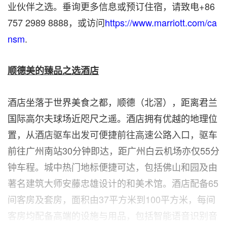
业伙伴之选。垂询更多信息或预订住宿，请致电
+86
757 2989 8888
，或访问
https://www.marriott.com/ca
nsm
.
顺德美的臻品之选酒店
酒店坐落于世界美食之都，顺德（北滘），距离君兰
国际高尔夫球场近咫尺之遥。酒店拥有优越的地理位
置，从酒店驱车出发可便捷前往高速公路入口，驱车
前往广州南站30分钟即达，距广州白云机场亦仅55分
钟车程。城中热门地标便捷可达，包括佛山和园及由
著名建筑大师安藤忠雄设计的和美术馆。酒店配备65
间客房及套房，面积由37平方米到100平方米，每间
客房均配备高端的设施与用品，包括智能语音识别音