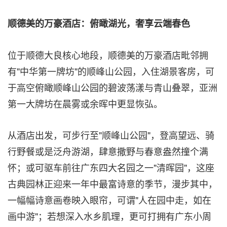
顺德美的万豪酒店：俯瞰湖光，奢享云端春色
位于顺德大良核心地段，顺德美的万豪酒店毗邻拥
有"中华第一牌坊"的顺峰山公园，入住湖景客房，可
于高空俯瞰顺峰山公园的碧波荡漾与青山叠翠，亚洲
第一大牌坊在晨雾或余晖中更显恢弘。
从酒店出发，
可步行至
"顺峰山公园"，登高望远、骑
行野餐或是泛舟游湖，肆意撒野与春意盎然撞个满
怀；
或可驱车前往
广东四大名园之一"清晖园"，这座
古典园林正迎来一年中最富诗意的季节，漫步其中，
一幅幅诗意画卷映入眼帘，可谓"人在园中走，如在
画中游"；若想深入水乡肌理，更可
打拥有
广东小周