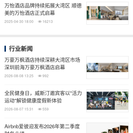
满足所需。其精心设计的客房配有舒适的床品和灵活
万怡酒店品牌持续拓展大湾区 顺德
的工作空间，为宾客打造轻松愉悦和焕活身心的入住
美的万怡酒店正式启幕
体验。宾客可在此高效工作、愉快就餐、沟通互联，
2025-04-30 18:00
16213
以非凡状态继续前行，获取卓越成就。万怡酒店是万
豪国际集团旗下全球旅行计划——万豪旅享家
行业新闻
（Marriott Bonvoy®）的参与品牌，通过"万豪旅享
家"旅行计划，会员可体验到万豪国际在全球范围内
万豪万枫酒店持续深耕大湾区市场
深圳前海万豪万枫酒店启幕
TM
的庞大酒店阵容，兑换"
万豪旅享家Moments
"会员
2026-08-08 13:25
992
专属体验，并获享免费住宿及尊贵会籍等一系列丰厚
礼遇。免费注册成为会员，或者垂询更多信息，请访
全民健身日，威斯汀邀宾客以"活力
问
marriottbonvoy.com
。如需了解更多万怡酒店相关
运动"解锁健康度假新体验
信息或预订住宿，请登录
courtyard.marriott.com
，
2026-08-07 15:31
559
或在社交媒体平台上关注@CourtyardHotels。
Airbnb爱彼迎发布2026年第二季度