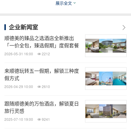
箱等高科技设备。部分客房及套房可饱览花园及城市
展示全文
景观，令宾客可在此尽享一方恬静舒适的空间。酒店
通过引人入胜的迷人设计，独具一格的空间营造，以
企业新闻室
及充满活力的社交场景，倾力将酒店打造成为新兴热
顺德美的臻品之选酒店全新推出
门旅行目的地之选，为寻求独特体验的旅行者带来独
「一价全包，臻选假期」度假套餐
行一帜的新鲜体验。垂询更多信息或预订住宿，请致
2026-05-31 16:00
2212
电
+86 757 2223 0888
，或访问
https://www.marriott.c
om/szxtx
.
来顺德玩转五一假期，解锁三种度
假方式
关于万怡酒店
2026-04-29 10:00
2610
跟随顺德美的万怡酒店，解锁夏日
万怡酒店品牌为热爱事业、积极进取的宾客打造理想
旅行灵感
下榻之选。万怡酒店在超过60个国家和地区拥有超过
2025-07-10 19:00
9241
1,335家酒店，热衷于为世界各地的宾客提供服务，