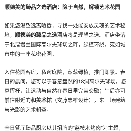
顺德美的臻品之选酒店：隐于自然，解锁艺术花园
如果您渴望远离喧嚣，寻找一处能安放灵魂的艺术秘
境，
将是理想之选。酒店坐落
顺德美的臻品之选酒店
于北滘君兰国际高尔夫球场之畔，绿植环绕，宛如城
市中的一座私密花园。
入住花园客房，私密庭院，葱葱绿植，推门即景。春
日的晨间，您可以于春意盎然的18洞高尔夫球场，恣
意挥杆，让运动与自然在春日里完美交融；午后亦可
前往附近的
（安藤忠雄设计），来一场建筑
和美术馆
与光影的艺术朝圣。
全日餐厅臻品厨房以其招牌的"荔枝木烤肉"为主题，