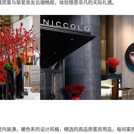
请宾客与挚爱亲友云端畅叙，体验惬意非凡的天际礼遇。
室内装潢，暖色系的设计风格，精选的高品质客房用品，每间客