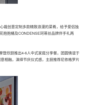
别出心裁创意定制多款精致浪漫的菜肴，给予爱侣独
花抱抱桶及CONDENSE珂蒂丝品牌伴手礼两
摩登欣厨推出4-6人中式家庭分享餐，团圆情谊于
创意相融，演绎节庆仪式感，主厨推荐尼依格罗片