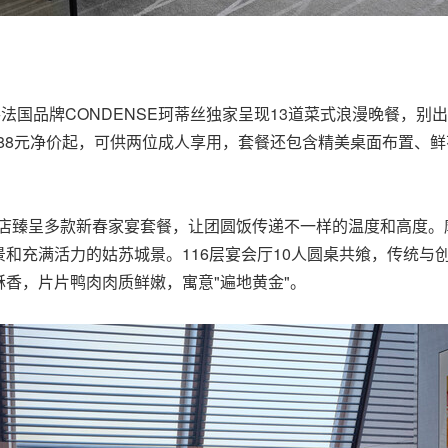
手法国品牌CONDENSE珂蒂丝独家呈现13道菜式浪漫晚餐，
88元净价起，可供两位成人享用，套餐还包含精美桌面布置、鲜
罗酒店臻呈多款新春家宴套餐，让团圆饭传递不一样的温度和高度。
和充满活力的姑苏城景。116层宴会厅10人圆桌共飨，传统与
香，片片鸭肉肉质鲜嫩，寓意"遍地黄金"。