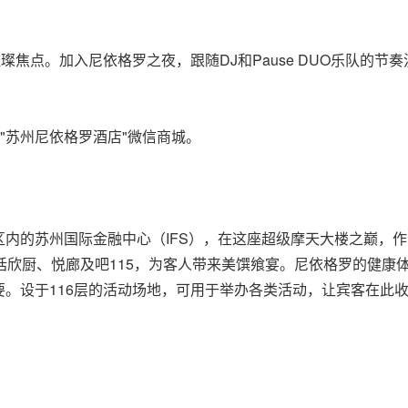
璨焦点。加入尼依格罗之夜，跟随DJ和Pause DUO乐队的
"苏州尼依格罗酒店"微信商
城。
内的苏州国际金融中心（IFS），在这座超级摩天大楼之巅，作
括欣厨、悦廊及吧115，为客人带来美馔飨宴。尼依格罗的健康体
。设于116层的活动场地，可用于举办各类活动，让宾客在此