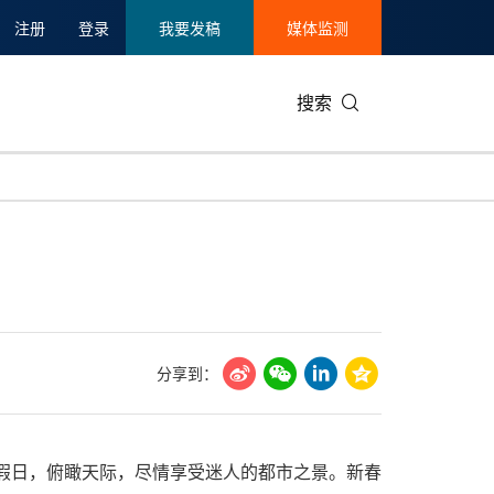
注册
登录
我要发稿
媒体监测
搜索
可持续发展
IT科技与互联网
日本
中国国际
零售业
韩国
碳中和
娱乐时尚与艺术
新加坡
企业扩张
环境
泰国
新质生产力
健康与医疗制药
财报
农业与制
美国临床肿瘤学会(ASCO)
通信业
企业社会
旅游与酒
分享到：
世界杯
会展
中国国际
房地产建
放的假日，俯瞰天际，尽情享受迷人的都市之景。新春