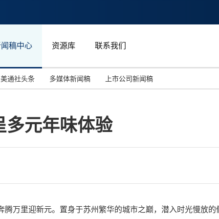
新闻稿中心
资源库
联系我们
美通社头条
多媒体新闻稿
上市公司新闻稿
国际消费电子展(CES)
汽车与交通
中国大陆
呈多元年味体验
投资并购
能源化工与环保
马来西亚
世界移动通信大会
教育与人力资源
澳大利亚
人工智能
体育
汉诺威工业博览会
广告营销传媒
风来，奔腾万里迎新元。置身于苏州繁华的城市之巅，潜入时光慢