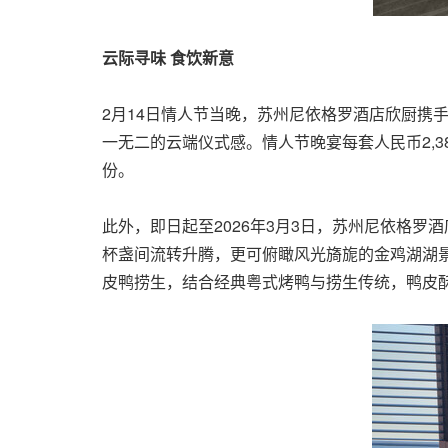
云际寻味
食饮新意
2月14日情人节当晚，苏州尼依格罗酒店欣厨携
一无二的云端仪式感。情人节晚宴每套人民币2,3
份。
此外，即日起至2026年3月3日，苏州尼依格
杯盏间流转升腾，更可俯瞰风光旖旎的金鸡湖湖景
皮鸭捞生，结合经典粤式烤鸭与捞生传统，鸭皮酥