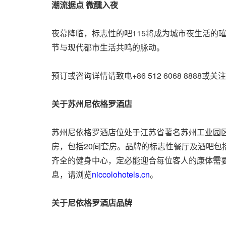
潮流据点
微醺入夜
夜幕降临，标志性的吧115将成为城市夜生活的璀
节与现代都市生活共鸣的脉动。
预订或咨询详情请
致电+86 512 6068 8888
或关注
关于苏州尼依格罗酒店
苏州尼依格罗酒店位处于江苏省著名苏州工业园区
房，包括20间套房。品牌的标志性餐厅及酒吧包
齐全的健身中心，定必能迎合每位客人的康体需要
息，请浏览
niccolohotels.cn
。
关于尼依格罗酒店品牌