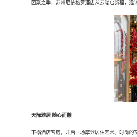
团聚之季，苏州尼依格罗酒店从云端启新程，邀
天际雅居
随心而憩
下榻酒店客房，开启一场摩登居住艺术。时尚的