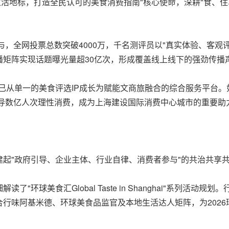
生活地标，打造全民认可的美食消费指南"核心使命，深耕"食、
与，全网投票总数突破4000万，千名测评员以"真实体验、客
播矩阵实现话题曝光量超30亿次，形成覆盖线上线下的强劲传播
已从单一的美食评选IP成长为赋能文商旅融合的综合服务平台
引导数亿人次理性消费，成为上海建设国际消费中心城市的重要助
起"政府引导、企业主体、行业自律、消费者参与"的共治共享
环球美食汇Global Taste in Shanghai"系列活
行味阿基米德、环球美食品监官及本地生活达人矩阵，为2026