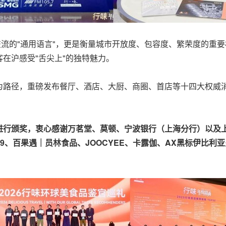
交流的"通用语言"，更是衡量城市开放度、包容度、繁荣度的重
在沪感受"舌尖上"的独特魅力。
为路径，重磅发布餐厅、酒店、大厨、商圈、首店等十四大权威
进行颁奖，衷心感谢万茗堂、莫顿、宁波银行（上海分行）以及
9
、百果遇｜员林食品、JOOCYEE
、卡露伽、AX
黑标伊比利亚火