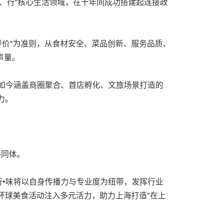
住、行"核心生活领域，在十年间成功搭建起连接政
观评价"为准则，从食材安全、菜品创新、服务品质、
声量。
。如今涵盖商圈聚合、首店孵化、文旅场景打造的
力。
共同体。
动规划。行•味将以自身传播力与专业度为纽带，发挥行业
环球美食活动注入多元活力，助力上海打造"在上