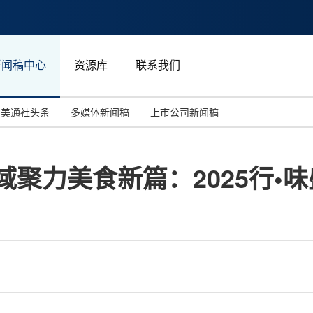
新闻稿中心
资源库
联系我们
美通社头条
多媒体新闻稿
上市公司新闻稿
国际消费电子展(CES)
汽车与交通
中国大陆
域聚力美食新篇：2025行•
投资并购
能源化工与环保
马来西亚
世界移动通信大会
教育与人力资源
澳大利亚
人工智能
体育
汉诺威工业博览会
广告营销传媒