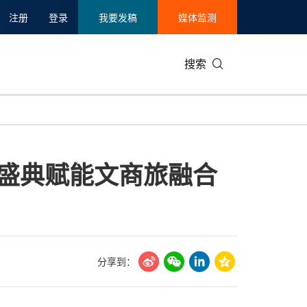
注册
登录
我要发稿
媒体监测
搜索
可持续发展
IT科技与互联网
日本
中国国际
零售业
韩国
味盛典赋能文商旅融合
碳中和
娱乐时尚与艺术
新加坡
企业扩张
环境
泰国
新质生产力
健康与医疗制药
财报
农业与制
美国临床肿瘤学会(ASCO)
通信业
企业社会
旅游与酒
世界杯
会展
中国国际
房地产建
分享到：