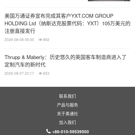
配新工件的抓取、装配与操作流程，将换型时间从原
美国万通证券宣布完成其客户YXT.COM GROUP
本的数天缩短至数小时。
HOLDING Ltd（纳斯达克股票代码：YXT）105万美元的
注册直接发行
同时，机器人可在 8 小时连续作业中，自动应对来料
2026-08-08 05:00
892
位置偏差、尺寸公差等工业扰动因素，显著提升任务
完成率，并大幅降低操作员长期高强度工作的劳动负
Thrupp & Maberly：历史悠久的英国客车制造商进入了
担。
定制汽车的新时代
2026-08-07 22:17
653
4.跨域协同：打破地理限制的资源优化
联系我们
开普勒解决方案支持 最长 2000 公里超远距离实时遥
产品与服务
操。结合强负载与长续航能力，顶尖技术人员无需亲
关于美通社
赴现场，即可远程指导偏远工厂完成重型工件焊接、
加入我们
大型设备检修等复杂作业。
+86-010-59539500