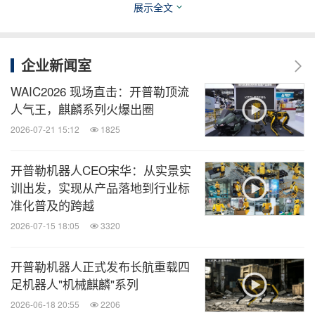
提升，正成为企业关注的核心议题。
展示全文
在此背景下，开普勒依托多年深耕工业场景的技术积
企业新闻室
累与实践经验，推出以 K2大黄蜂为代表的工业级人
形机器人解决方案，正在高危、高强度作业场景中展
WAIC2026 现场直击：开普勒顶流
人气王，麒麟系列火爆出圈
现出清晰可行的落地路径。
2026-07-21 15:12
1825
1.安全为首：让危险作业 "无人化"
开普勒机器人CEO宋华：从实景实
训出发，实现从产品落地到行业标
开普勒解决方案以人机彻底隔离为核心理念，将人员
准化普及的跨越
从高空、辐射、高温、有毒气体等高风险环境中全面
2026-07-15 18:05
3320
解放，实现"人机分离、作业照常"。开普勒K2大黄蜂
开普勒机器人正式发布长航重载四
具备 30 公斤级双臂独立负载能力，可直接承载重型
足机器人"机械麒麟"系列
焊枪、切割设备等工业工具，无需人工辅助搬运；同
2026-06-18 20:55
2206
时，其"充电 1 小时，连干 8 小时"的续航表现，完整