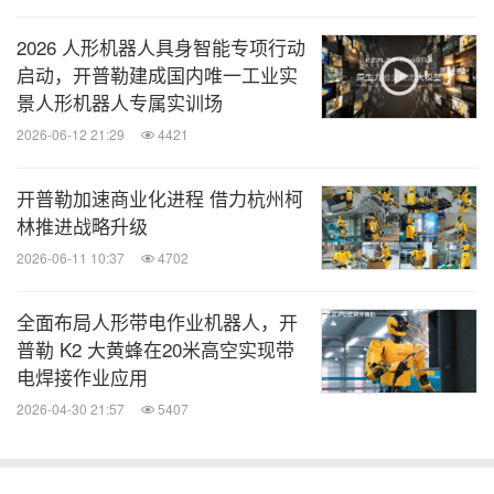
覆盖单一工业班次，避免操作员频繁进出危险区域更
2026 人形机器人具身智能专项行动
换电池。
启动，开普勒建成国内唯一工业实
景人形机器人专属实训场
在核电检修、钢铁高温冶炼、化工危化品处理等场景
2026-06-12 21:29
4421
中，操作员可在数百米乃至千米之外的安全区域进行
开普勒加速商业化进程 借力杭州柯
远程操控，用机器人的"钢铁之躯"，守护人的"血肉之
林推进战略升级
躯"，从源头降低安全事故发生概率。
2026-06-11 10:37
4702
2.强负载 + 长续航：支撑工业级高强度作业
全面布局人形带电作业机器人，开
普勒 K2 大黄蜂在20米高空实现带
电焊接作业应用
开普勒K2大黄蜂 30 公斤级双臂负载能力，轻松应对
2026-04-30 21:57
5407
汽车轮毂搬运、重型金属工件装配、30kg 料箱码垛
等高强度任务，相比传统机器人负载提升 50% 以
上；"充电 1 小时，连干 8 小时" 的超长续航，得益于