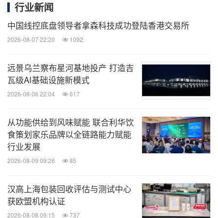
行业新闻
低能耗设计与行星滚柱丝杆执行器的无电自锁技术，
中国线控底盘领导者拿森科技成功登陆香港交易所
静止时关节无需供电即可保持稳定，工作时算法实时
2026-08-07 22:20
1092
优化能耗分配，减少停机充电时间。两者结合可替代
2 班工人连续作业，实现 24 小时不间断生产，产能
远景乌兰察布星河基地投产 打造吉
提升幅度达 200% 以上，1.5-1.8 年即可收回设备投
瓦级AI基础设施新模式
入成本。
2026-08-06 22:04
617
3.自主进化：降本增效的核心引擎
从功能供给到风味赋能 联合利华饮
食策划家乐品牌以全链路能力赋能
行业发展
不同于依赖固定程序的传统自动化设备，开普勒 K2
2026-08-09 09:26
85
大黄蜂具备在真实工业场景中持续学习与自主优化的
能力，能够灵活适配产线换型与工艺变化。以汽车零
汉高上海包装回收评估与测试中心
部件生产线为例，当工件型号发生变更时，机器人无
获欧盟机构认证
需重新编程，仅通过 3–5 次 遥操示范，即可自主适
2026-08-08 09:15
737