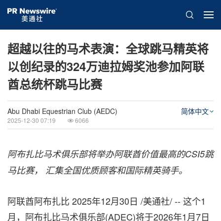
超越以往的马术表演：全球跳马精英将
以创纪录的324万迪拉姆奖池参加阿联
酋总统杯跳马比赛
Abu Dhabi Equestrian Club (AEDC)
简体中文
2025-12-30 07:19
6066
阿布扎比马术俱乐部将举办阿联酋价值最高的CSI5跳
马比赛，
汇集全国优质顾客和国际精英骑手。
阿联酋阿布扎比
2025年12月30日
/美通社/ -- 这个1
月，阿布扎比马术俱乐部(ADEC)将于2026年1月7日