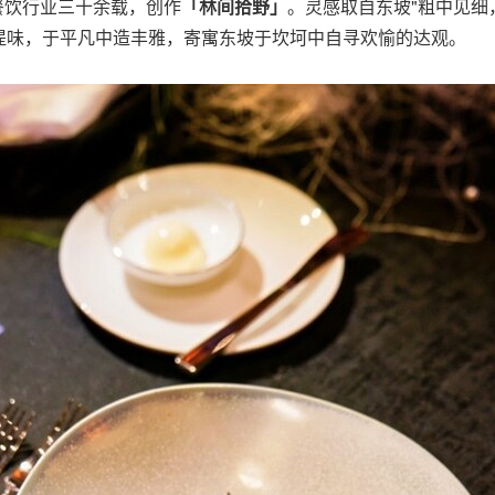
餐饮行业三十余载，创作
「林间拾野」
。灵感取自东坡"粗中见细
提味，于平凡中造丰雅，寄寓东坡于坎坷中自寻欢愉的达观。