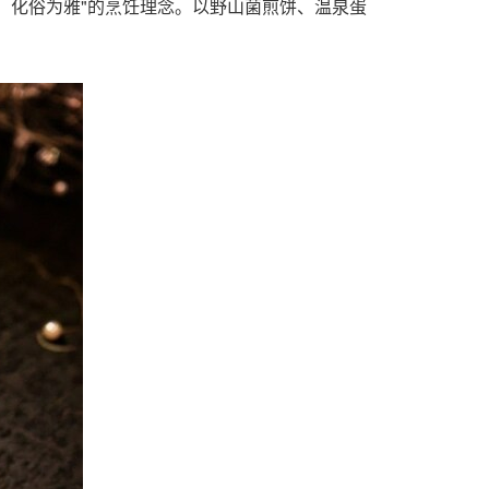
，化俗为雅"的烹饪理念。以野山菌煎饼、温泉蛋