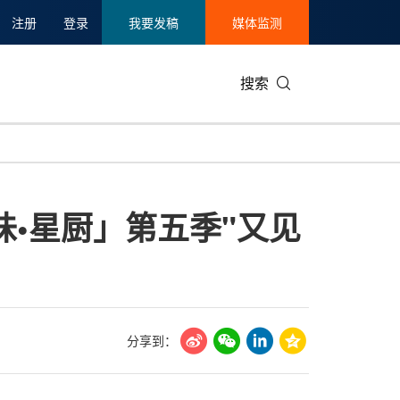
注册
登录
我要发稿
媒体监测
搜索
可持续发展
IT科技与互联网
日本
中国国际
零售业
韩国
赏味•星厨」第五季"又见
碳中和
娱乐时尚与艺术
新加坡
企业扩张
环境
泰国
新质生产力
健康与医疗制药
财报
农业与制
美国临床肿瘤学会(ASCO)
通信业
企业社会
旅游与酒
世界杯
会展
中国国际
房地产建
分享到：