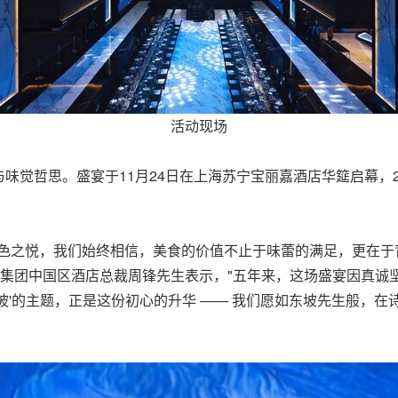
活动现场
味觉哲思。盛宴于11月24日在上海苏宁宝丽嘉酒店华筵启幕，
色之悦，我们始终相信，美食的价值不止于味蕾的满足，更在于背
店集团中国区酒店总裁周锋先生表示，"五年来，这场盛宴因真诚
坡'的主题，正是这份初心的升华 —— 我们愿如东坡先生般，