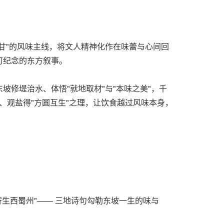
甘"的风味主线，将文人精神化作在味蕾与心间回
可纪念的东方叙事。
修堤治水、体悟"就地取材"与"本味之美"，千
、观盐得"方圆互生"之理，让饮食越过风味本身，
寄生西蜀州"—— 三地诗句勾勒东坡一生的味与