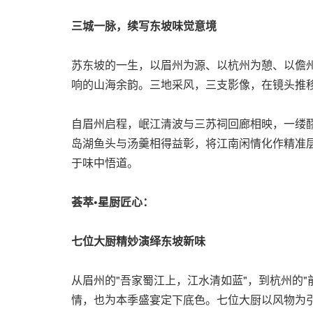
三城一脉，续写东坡味觉意境
苏东坡的一生，以眉州为源、以杭州为憩、以儋州
响的山海余韵。三地采风，三支影像，在镜头推
自眉州启程，岷江清波与三苏祠回廊相映，一缕醪
岛湖鱼头与汤羹相得益彰，将江南闲情化作精准层
于味中悟道。
荟萃
•
星厨匠心：
七位大厨精妙演绎东坡新味
从眉州的"吾家蜀江上，江水清如蓝"，到杭州的"
情，也为本季盛宴定下底色。七位大厨以风物为