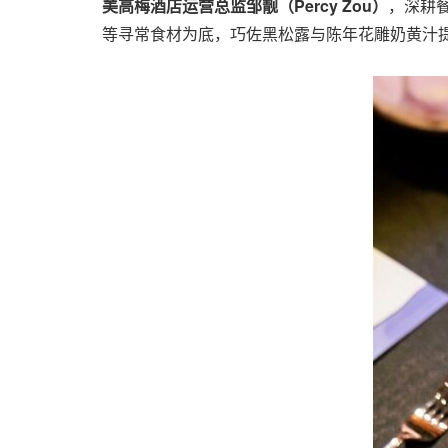
美高梅酒店运营总监邹靓（
Percy Zou
）
，深耕
等寻常食材为底，巧佐黑松露与陈年花雕奶黄汁