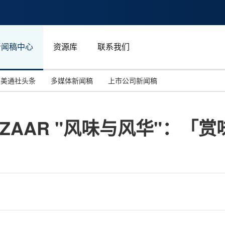
新闻稿中心
资源库
联系我们
美通社头条
多媒体新闻稿
上市公司新闻稿
国际消费电子展(CES)
汽车与交通
中国大陆
BAZAAR "风味与风华"：「
投资并购
能源化工与环保
马来西亚
世界移动通信大会
教育与人力资源
澳大利亚
人工智能
体育
汉诺威工业博览会
广告营销传媒