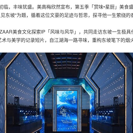
，寒意初临，丰味犹盛。美高梅欣然宣布，第五季「赏味•星厨」美食盛
又见东坡"为题，循着这位文豪的足迹与哲思，探寻他一生萦绕的
n BAZAAR美食文化探索IP「风味与风华」，共同走访东坡一生
艺术与美学的记录短片，自江湖海一路寻味，重构东坡笔下的烟