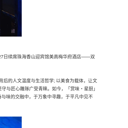
27日续席珠海香山迎宾馆美高梅华府酒店——双
后的人文温度与生活哲学; 以美食为载体，让文
坚守与匠心雕琢广受青睐。如今，「赏味・星厨」
在诗与味的交融中，于万象中寻趣，于平凡中见不