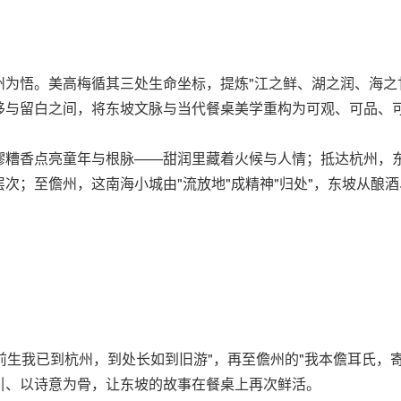
为悟。美高梅循其三处生命坐标，提炼"江之鲜、湖之润、海之
移与留白之间，将东坡文脉与当代餐桌美学重构为可观、可品、
糟香点亮童年与根脉——甜润里藏着火候与人情；抵达杭州，东坡
次；至儋州，这南海小城由"流放地"成精神"归处"，东坡从酿酒
前生我已到杭州，到处长如到旧游"，再至儋州的"我本儋耳氏，
引、以诗意为骨，让东坡的故事在餐桌上再次鲜活。