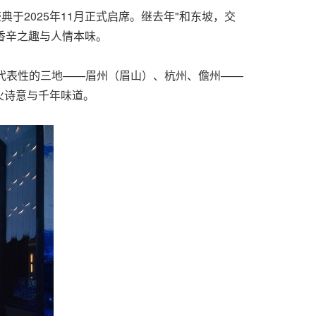
典于2025年11月正式启席。继去年"和东坡，交
香辛之趣与人情本味。
极具代表性的三地——眉州（眉山）、杭州、儋州——
火诗意与千年味道。