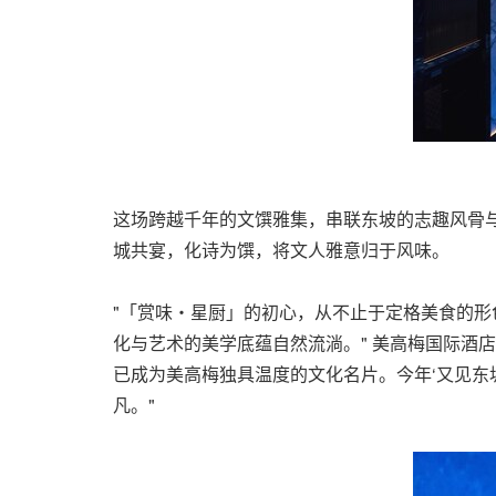
这场跨越千年的文馔雅集，串联东坡的志趣风骨与
城共宴，化诗为馔，将文人雅意归于风味。
"「赏味・星厨」的初心，从不止于定格美食的形
化与艺术的美学底蕴自然流淌。" 美高梅国际酒
已成为美高梅独具温度的文化名片。今年‘又见东
凡。"