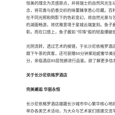
恒美的理念为灵感原点，并将瑞士的自然风光生
念，将花香与奶香交织的味蕾臻享悉心珍藏。百
在不同光照和倒影下的色彩变幻，将自然光景与
的湖面畅游，将优雅意境于星城云端复刻。鱼子
彰。而在口感上，鱼子酱如 "珍珠"般的轻盈爆
光阴流转，透过艺术的棱镜，于长沙尼依格罗酒店
题下午茶的宾客，还可获赠50分钟莱珀妮奢华美容
分，亲临酒店93层悦廊进行品鉴。欲了解更多信息及购
关于长沙尼依格罗酒店
完美邂逅
华丽永恒
长沙尼依格罗酒店雄踞长沙城市中心繁华核心地段
举办各类艺术活动，为大众与艺术家们搭建交流