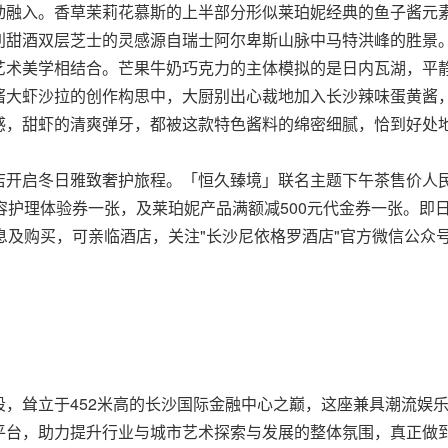
动融入。香草茉莉花慕斯的上半部分形似莱珀妮经典的鱼子酱元
利甜酒双层芝士的灵感源自瑞士阿尔卑斯山脉中马特洪峰的胜景
艺术美学相结合。芒果牛奶巧克力的主体模拟的是日内瓦湖，平
酱大虾沙拉的创作构思中，大厨别出心裁地加入长沙辣味蛋黄酱
破感，甜虾的清爽弹牙，都被这款特色酱料的绵密细腻，恰到好处
开启冬日雅致奢护旅程。「恒久臻境」联名主题下午茶售价人民币
护理体验券一张，及莱珀妮产品满额减500元代金券一张。即日至
买，可亲临酒店，关注"长沙尼依格罗酒店"官方微信公众号，或致电+
，耸立于452米高的长沙国际金融中心之巅，这座兼具潮流娱
平台，助力提升行业与城市艺术探索与发展的整体氛围，真正做