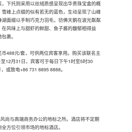
素，下托则采用以丝绒质感呈现出华贵珠宝盒的概
。雪峰上点缀的似有若无的蓝色，生动呈现了山峰
静湖面缀以手制巧克力羽毛，彷佛天鹅在波光粼粼
，在风味上与甜虾的鲜甜、鱼子酱的馥郁相得益
地包裹。
488元/套，可供两位宾客享用。购买该联名主
12月31日，宾客可于每日下午1时至5时30
86 731 8895 8888。
乐风尚与高端商务办公的地标之所。酒店将不定期
到全方位引领市场的地标酒店。