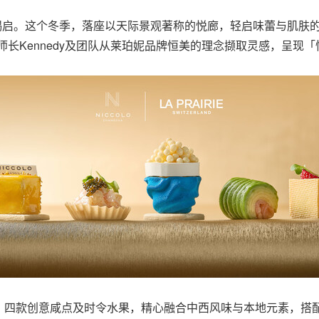
，云端揭启。这个冬季，落座以天际景观著称的悦廊，轻启味蕾与肌
饼房厨师长Kennedy及团队从莱珀妮品牌恒美的理念撷取灵感，呈
、四款创意咸点及时令水果，精心融合中西风味与本地元素，搭