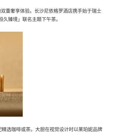
肤的双重奢享体验。长沙尼依格罗酒店携手始于瑞士
现「恒久臻境」联名主题下午茶。
配精选咖啡或茶。大厨在视觉设计时以莱珀妮品牌