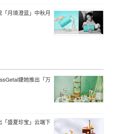
现「月境澄蓝」中秋月
sGetal婕她推出「万
出「盛夏珍宝」云端下