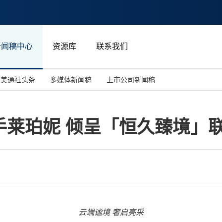
新闻稿中心
资源库
联系我们
美通社头条
多媒体新闻稿
上市公司新闻稿
国际消费电子展(CES)
汽车与交通
中国大陆
手莱珀妮 倾呈「恒久臻境」
投资并购
能源化工与环保
马来西亚
世界移动通信大会
教育与人力资源
澳大利亚
人工智能
体育
汉诺威工业博览会
广告营销传媒
云端谧境
奢启亮采