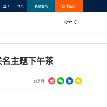
注册
登录
我要发稿
媒体监测
搜索
可持续发展
IT科技与互联网
日本
中国国际
零售业
韩国
联名主题下午茶
碳中和
娱乐时尚与艺术
新加坡
企业扩张
环境
泰国
新质生产力
健康与医疗制药
财报
农业与制
美国临床肿瘤学会(ASCO)
通信业
企业社会
旅游与酒
分享到：
世界杯
会展
中国国际
房地产建