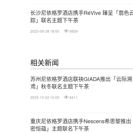
长沙尼依格罗酒店携手RéVive 臻呈「翡色
踪」联名主题下午茶
2025-09-28 18:00
9859
相关新闻
苏州尼依格罗酒店联袂GIADA推出「云际溯
鸢」秋冬联名主题下午茶
2025-10-02 10:00
8411
重庆尼依格罗酒店携手Nescens希思黎推出
密恒蕴」主题联名下午茶