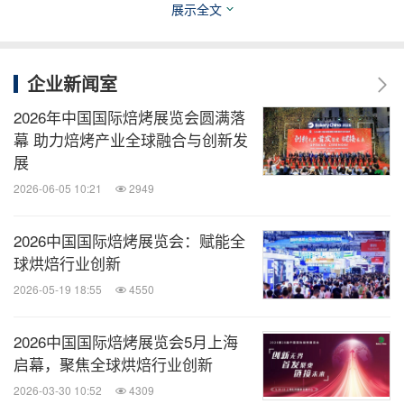
万产业链中下游企业用户，助力行业实现线上线下的
展示全文
融合发展，打造全年可持续的商贸与学习交流生态。
企业新闻室
成果丰硕 共启烘焙新征程
2026年中国国际焙烤展览会圆满落
幕 助力焙烤产业全球融合与创新发
2025第10届中国国际焙烤秋季展的成功举办，不仅
展
为行业提供了高效的商贸交流平台，也进一步促进了
2026-06-05 10:21
2949
产业链上下游的协同发展。主办方表示，除主办方旗
下位列全球商展百强TOP15的全球规模最大的Bakery
2026中国国际焙烤展览会：赋能全
China之外，
已成为焙烤行业
Bakery China Autumn
球烘焙行业创新
创新与合作的又一重要引擎。
2026-05-19 18:55
4550
2026中国国际焙烤展览会5月上海
关于主办方
启幕，聚焦全球烘焙行业创新
2026-03-30 10:52
4309
中国焙烤食品糖制品工业协会