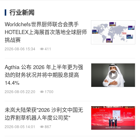
、中国国际焙烤秋季展览会（Bakery China
China）
行业新闻
Autumn）
中国家庭烘焙用品展览会（China Home
及
Worldchefs世界厨师联合会携手
Baking Show）的主办方。
HOTELEX上海展首次落地全球厨师
挑战赛
消息来源：北京贝克瑞会展服务有限责任公司
2026-08-06 15:34
411
Agthia 公布 2026 年上半年更为强
知消
劲的财务状况并将中期股息提高
微信公众号“知消”发布全球消费品、零售、时
14.4%
尚、物流行业最新动态。扫描二维码，立即
2026-08-05 22:20
1700
订阅！
未岚大陆荣获"2026 沙利文中国无
关键词：
食品饮料
零售业
边界割草机器人年度公司奖"
2026-08-05 14:01
867
分享到：