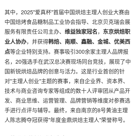
其中，2025"爱真杯"首届中国烘焙主理人创业大赛由
中国焙烤食品糖制品工业协会指导、北京贝克瑞会展
服务有限责任公司主办、
，
维益独家冠名
东京烘焙职
，并获得
业人协办
韩焙、南顺、鑫融、金城、优美西
等企业特别支持。赛事吸引300余家主理人品牌报
点
名，20强选手在武汉总决赛现场同台竞技，展现了中
国新锐烘焙品牌的创意与活力。
这是
行业首创的针
对"主理人创业"主题的赛事，来自企业界、资本界、
技术与商业咨询专家等组成的数十人评审团从产品开
发、商业思维、运营管理、品牌营销等维度对参赛选
手进行点评与辅导。最终，来自南京的8号黄油主理
人陈志腾夺冠获得"年度金鼎烘焙主理人"荣誉称号。