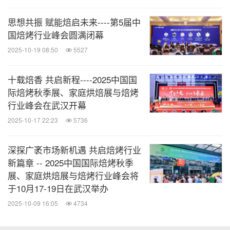
是由焙烤食品、糖制食品等行业相关企事业单位、社
思想共振 赋能焙启未来----第5届中
会组织和个人自愿组成的全国性、行业性社会团体，
国焙烤行业峰会圆满闭幕
国家一级协会。协会下设21个专业委员会，现有企业
2025-10-19 08:50
5527
会员单位1500余家，涵盖国内焙烤食品及糖制品行业
十载焙香 共启新程----2025中国国
主要骨干企业。协会的登记管理机关为中华人民共和
际焙烤秋季展、家庭烘焙展与焙烤
国民政部。
行业峰会在武汉开幕
2025-10-17 22:23
5736
北京贝克瑞会展服务有限责任公司
是中国焙烤食品糖制品工业协会与国药励展展览有限
深探广袤市场新机遇 共启焙烤行业
新篇章 -- 2025中国国际焙烤秋季
责任公司共同投资的合资公司。国药励展是中国大健
展、家庭烘焙展与焙烤行业峰会将
康领域领先的展览与会议组织者，隶属于中央企业中
于10月17-19日在武汉举办
国医药集团与全球领先的展览主办机构励展博览集
2025-10-09 16:05
4734
团。
贝克瑞会展是
中国国际焙烤展览会（
Bakery