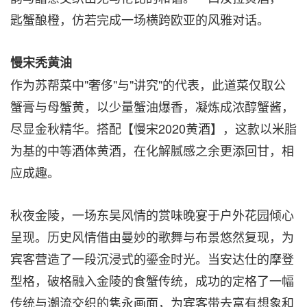
匙蟹酿橙，仿若完成一场横跨欧亚的风雅对话。
慢宋秃黄油
作为苏帮菜中"奢侈"与"讲究"的代表，此道菜仅取公
蟹膏与母蟹黄，以少量蟹油爆香，凝炼成浓醇蟹酱，
尽显金秋精华。搭配【慢宋2020黄酒】，这款以米脂
为基的中等酒体黄酒，在化解腻感之余更添回甘，相
应成趣。
秋夜金陵，一场东吴风情的赏味晚宴于户外花园倾心
呈现。历史风情借由曼妙的歌舞与布景悠然复现，为
宾客营造了一段沉浸式的鎏金时光。当安达仕的摩登
型格，破格融入金陵的食蟹传统，成功的定格了一幅
传统与潮流交织的隽永画面，为宾客带去富有想象和