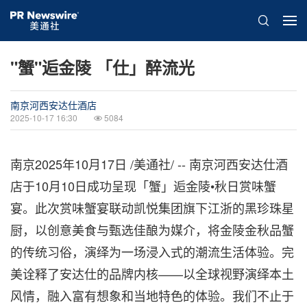
"蟹"逅金陵 「仕」醉流光
南京河西安达仕酒店
2025-10-17 16:30
5084
南京
2025年10月17日
/美通社/ -- 南京河西安达仕酒
店于10月10日成功呈现「蟹」逅金陵•秋日赏味蟹
宴。此次赏味蟹宴联动凯悦集团旗下江浙的黑珍珠星
厨，以创意美食与甄选佳酿为媒介，将金陵金秋品蟹
的传统习俗，演绎为一场浸入式的潮流生活体验。完
美诠释了安达仕的品牌内核——以全球视野演绎本土
风情，融入富有想象和当地特色的体验。我们不止于