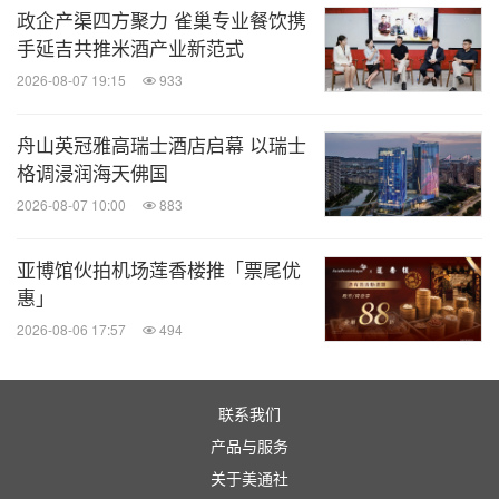
政企产渠四方聚力 雀巢专业餐饮携
手延吉共推米酒产业新范式
2026-08-07 19:15
933
舟山英冠雅高瑞士酒店启幕 以瑞士
格调浸润海天佛国
2026-08-07 10:00
883
亚博馆伙拍机场莲香楼推「票尾优
惠」
2026-08-06 17:57
494
联系我们
产品与服务
关于美通社