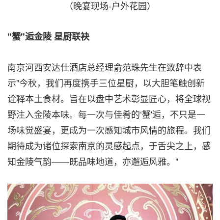
（晚宴现场-户外花园）
"蟹"逅金陵 星厨联袂
南京河西安达仕酒店总经理俞范珠先生在致辞中表
示"今秋，我们再度携手三位星厨，以大胆笔触创新
诠释本土食材。旨在以盘中艺术彰显匠心，将全球视
野注入金陵本味。每一次与佳肴的‘蟹'逅，不只是一
场味觉盛宴，更成为一次感知城市风情的旅程。我们
期待成为诸位探索南京的灵感起点，于舌尖之上，感
知金陵气韵——既品味地道，亦邂逅风雅。"