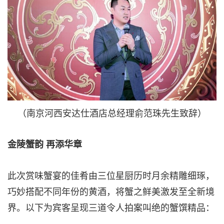
（南京河西安达仕酒店总经理俞范珠先生致辞）
金陵蟹韵 再添华章
此次赏味蟹宴的佳肴由三位星厨历时月余精雕细琢，
巧妙搭配不同年份的黄酒，将蟹之鲜美激发至全新境
界。以下为宾客呈现三道令人拍案叫绝的蟹馔精品：