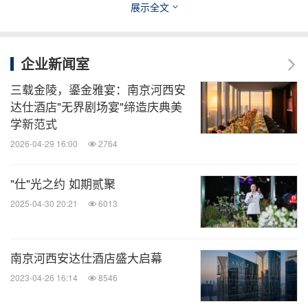
展示全文
知消
微信公众号“知消”发布全球消费品、零售、时
企业新闻室
尚、物流行业最新动态。扫描二维码，立即
订阅！
三载金陵，鎏金雅宴：南京河西安
达仕酒店"无界剧场宴"缔造庆典美
学新范式
关键词：
食品饮料
旅馆与度假村
餐厅与饭店
零售
2026-04-29 16:00
2764
业
旅游业
分享到：
"仕"光之约 如期贰聚
2025-04-30 20:21
6013
南京河西安达仕酒店盛大启幕
2023-04-26 16:14
8546