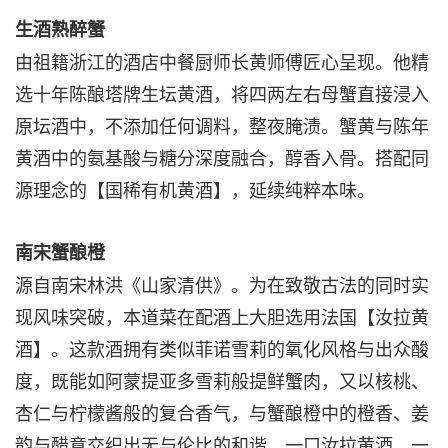
生酒熟醉蟹
由祖籍浙江的酒店中餐厨师长黄师傅匠心呈现。他精
选十年陈酿塔牌生坛黄酒，将四两左右母蟹直接浸入
原坛酒中，不添加任何调料，整夜腌渍。蟹黄与陈年
黄酒中的氨基酸与糖分深度融合，醇香入骨。搭配同
源理念的【国稀有机黄酒】，延续纯粹本味。
南宋蟹酿橙
源自南宋林洪《山家清供》。为在致敬古法的同时实
现风味突破，本道菜在配酒上大胆选用法国【汝拉黄
酒】。这款酒拥有类似菲诺雪莉的氧化风格与出众酸
度，既能如阿蒙提亚多雪莉般提鲜蟹肉，又以核桃、
杏仁与柠檬酱般的复合香气，与蟹酿橙中的橙香、姜
韵与醋意交织出无与伦比的和谐。一口汝拉黄酒，一