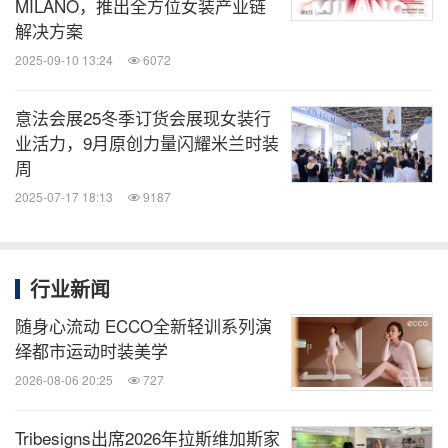
MILANO，推出全方位女装产业链
微信公众号“知消”发布全球消费品、零售、时
解决方案
尚、物流行业最新动态。扫描二维码，立即
2025-09-10 13:24
6072
订阅！
意法会展25冬季订货会展现女装行
关键词：
时尚
日用品
零售业
纺织业
业活力，9月原创力量闪耀米兰时装
周
分享到：
2025-07-17 18:13
9187
行业新闻
随身心流动 ECCO全新轻训系列演
绎都市运动时装美学
2026-08-06 20:25
727
Tribesigns出席2026年拉斯维加斯家