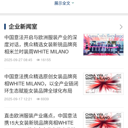
展示全文
企业新闻室
中国意法开启与欧洲服装产业的深
度对话，携众精选女装新锐品牌亮
相米兰时装周WHITE MILANO
2025-09-27 08:45
16155
意法的，更是世界的！未来，意法将继续坚持和深化
全球合作，携手全球各方伙伴，共同推动中国服装产
中国意法携众精选原创女装品牌亮
业在国际市场中发挥更大影响力，不断彰显中华民族
相WHITE MILANO，以全产业链闭
共同体的文化自信与创新实力。
环生态赋能女装品牌全球化布局
2025-09-17 12:21
6939
消息来源：意法商业集团有限公司
直击欧洲服装产业痛点，中国意法
携15大女装新锐品牌亮相WHITE
知消