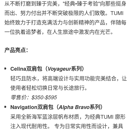
从不断打磨到臻于完美，"经典•臻于考验"向那些挺身
而出、努力付出并不断突破极限的人们致敬。TUMI
始终致力于打造充满活力与创新精神的产品，伴随每
一位执着追梦者，在人生旅途中激发内在光芒。
产品亮点：
Celina
双肩包（
Voyageur
系列）
轻巧且防水，将高端设计与实用功能完美结合，让
使用者轻松切换日常与长途旅行。
零售价：
$350
-
$595
Navigation
双肩包（
Alpha Bravo
系列）
采用全新海军蓝涂层帆布材质，为经典TUMI 廓形
注入现代耐用性。 专为日常实用性而设计，兼具