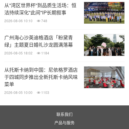
从"湾区世界杯"到品质生活场：恒
洁持续深化"此间"IP长期叙事
关键词：
日用品
零售业
体育运动
旅游业
2026-08-06 10:10
748
分享到：
广州海心沙英迪格酒店「粉黛青
绿」主题夏日婚礼沙龙圆满落幕
2026-08-05 18:02
1184
从托斯卡纳到中国：尼依格罗酒店
于四城同步推出全新托斯卡纳风味
菜单
2026-08-05 10:00
1103
联系我们
产品与服务