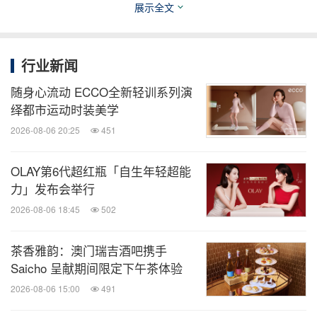
展示全文
行业新闻
Nelly Korda携黑金色Voyageur Celina双肩包
随身心流动 ECCO全新轻训系列演
绎都市运动时装美学
2026-08-06 20:25
451
OLAY第6代超红瓶「自生年轻超能
力」发布会举行
消息来源：Tumi, Inc.
2026-08-06 18:45
502
知消
茶香雅韵：澳门瑞吉酒吧携手
Saicho 呈献期间限定下午茶体验
微信公众号“知消”发布全球消费品、零售、时
尚、物流行业最新动态。扫描二维码，立即
2026-08-06 15:00
491
订阅！