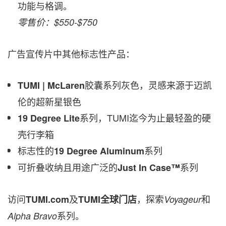
功能与格调。
零售价：
$550
-
$750
广告宣传片中其他标志性产品：
胶囊系列灰色，灵感来源于迈凯
TUMI | McLaren
伦的超新星银色
系列，TUMI迄今为止最轻盈的硬
19 Degree Lite
壳行李箱
标志性的
系列
19 Degree Aluminum
可折叠收纳且用途广泛的
系列
Just In Case™
访问
及
，探索
和
TUMI.com
TUMI
全球门店
Voyageur
系列。
Alpha Bravo