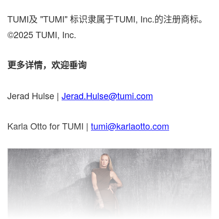
TUMI及 "TUMI" 标识隶属于TUMI, Inc.的注册商标。
©2025 TUMI, Inc.
更多详情，欢迎垂询
Jerad Hulse
|
Jerad.Hulse@tumi.com
Karla Otto
for TUMI |
tumi@karlaotto.com