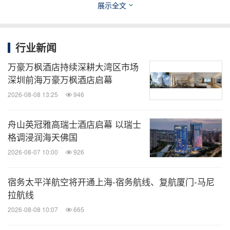
展示全文
服务与在地文化共鸣，助力巫山旅游升级，为每位到
访者留下难忘的峡江记忆。
行业新闻
消息来源：重庆巫山蔚景温德姆酒店
万豪万枫酒店持续深耕大湾区市场
深圳前海万豪万枫酒店启幕
全球旅报
2026-08-08 13:25
946
微信公众号“全球旅报”发布最新的全球旅游产
舟山英冠雅高瑞士酒店启幕 以瑞士
业、OTA(在线旅游)、航空公司、飞机制造、
酒店行业最新动态。扫描二维码，立即订
格调浸润海天佛国
阅！
2026-08-07 10:00
926
关键词：
旅馆与度假村
旅游业
宿务太平洋航空将开通上海-宿务航线、复航厦门-马尼
拉航线
分享到：
2026-08-08 10:07
665