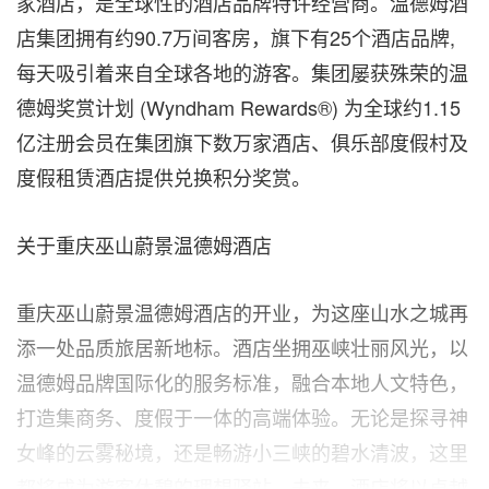
家酒店，是全球性的酒店品牌特许经营商。温德姆酒
店集团拥有约90.7万间客房，旗下有25个酒店品牌,
每天吸引着来自全球各地的游客。集团屡获殊荣的温
德姆奖赏计划 (Wyndham Rewards®) 为全球约1.15
亿注册会员在集团旗下数万家酒店、俱乐部度假村及
度假租赁酒店提供兑换积分奖赏。
关于重庆巫山蔚景温德姆酒店
重庆巫山蔚景温德姆酒店的开业，为这座山水之城再
添一处品质旅居新地标。酒店坐拥巫峡壮丽风光，以
温德姆品牌国际化的服务标准，融合本地人文特色，
打造集商务、度假于一体的高端体验。无论是探寻神
女峰的云雾秘境，还是畅游小三峡的碧水清波，这里
都将成为游客休憩的理想驿站。未来，酒店将以卓越