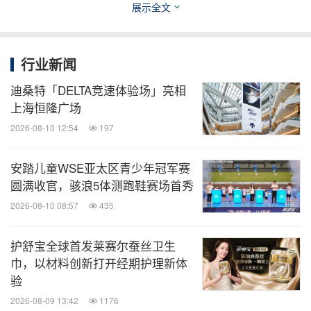
展示全文
行业新闻
ECCO 品牌代言人黄景瑜演绎 ECCO BIOM C-
迪桑特「DELTA竞速体验场」亮相
上海恒隆广场
TRAIL 系列
2026-08-10 12:54
197
安踏儿童WSE亚太区青少年冠军赛
圆满收官，骇浪5体测跑鞋赛场首秀
2026-08-10 08:57
435
护舒宝全球首发莱赛尔蚕丝卫生
巾，以材料创新打开经期护理新体
验
2026-08-09 13:42
1176