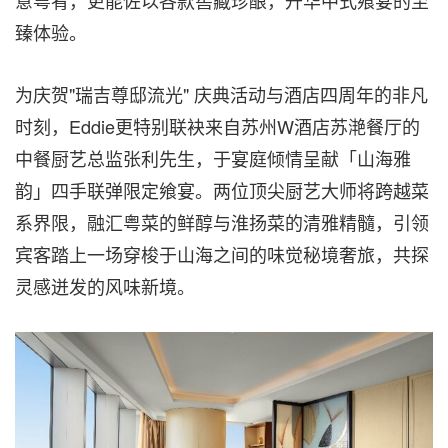
臻体验。
为庆贺"瑞吉尊邸流光" 庆典活动与酒店四周年的非凡
时刻，Eddie更特别联袂来自苏州W酒店苏滟餐厅的
中餐厨艺总监张利先生，于宴庭倾情呈献「山海雅
韵」四手联弹限定飨宴。两位顶尖厨艺大师将跨越菜
系界限，融汇粤菜的鲜醇与淮扬菜的清雅精髓，引领
宾客踏上一场穿梭于山海之间的味觉秘境奢旅，共探
灵感迸发的风味新境。