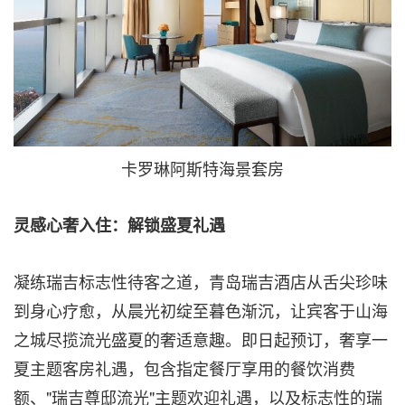
卡罗琳阿斯特海景套房
灵感心奢入住：解锁盛夏礼遇
凝练瑞吉标志性待客之道，青岛瑞吉酒店从舌尖珍味
到身心疗愈，从晨光初绽至暮色渐沉，让宾客于山海
之城尽揽流光盛夏的奢适意趣。即日起预订，奢享一
夏主题客房礼遇，包含指定餐厅享用的餐饮消费
额、"瑞吉尊邸流光"主题欢迎礼遇，以及标志性的瑞