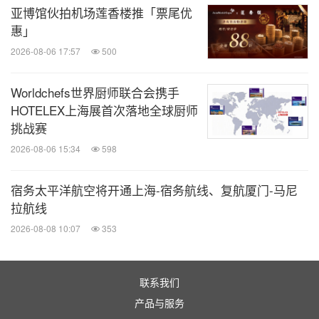
亚博馆伙拍机场莲香楼推「票尾优
惠」
关于青岛瑞吉酒店
2026-08-06 17:57
500
青岛瑞吉酒店坐落于369米高的青岛国信•海天中心58
Worldchefs世界厨师联合会携手
至78层，刷新了青岛地区的酒店高度，于酒店居停的
HOTELEX上海展首次落地全球厨师
宾客可在云端欣赏壮丽辽阔的黄海景色和风景如画的
挑战赛
海滨城市景观。酒店毗邻湛蓝的浮山湾，这片海域清
2026-08-06 15:34
598
澈秀美，是2008年北京奥运会帆船赛事的举办场地，
宿务太平洋航空将开通上海-宿务航线、复航厦门-马尼
宾客在酒店亦可远眺五四广场、八大关、青岛奥帆中
拉航线
心等青岛标志性景观。酒店整体面积超过47,850平方
2026-08-08 10:07
353
米，拥有231间客房、四间餐厅及一间酒吧、功能齐
全的休闲配备 —— 海景健身中心、高空无边泳池及
瑞吉水疗中心，以及超过2,000平方米的宴会空间。
联系我们
产品与服务
自开业以来，酒店凭借高品质的设施与服务及周边交