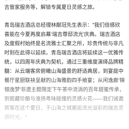
吉管家服务等，解锁专属夏日灵感之旅。
青岛瑞吉酒店总经理林猷冠先生表示："我们倍感欣
喜能在今夏再度启幕‘瑞吉尊邸流光'庆典。瑞吉酒店
及度假村始终是名流雅士汇聚之所，珍贵传统与非凡
时刻在此得以延续。青岛瑞吉酒店将延续这一优雅传
统，以四周年庆典为契机，通过三重维度演绎品牌精
髓：从云端客房俯瞰山海盛景的舒适典居，到宴庭中
餐厅星厨联袂呈献的山海雅韵四手飨宴；从闲逸廊‘锦
钿逸梦'非遗主题限定下午茶中流淌的百年甜蜜传承，
到窖藏珍酿与淮扬粤味碰撞的灵感火花——我们诚邀
宾客在这个夏日，于山海之城邂逅流光溢彩的瑞吉灵
感时光。"