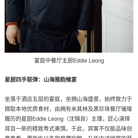
宴庭中餐厅主厨Eddie Leong
星厨四手联弹：山海雅韵飨宴
坐落于酒店五层的宴庭，坐拥山海盛景，始终致力于
撷取本地优质食材，由拥有米其林及黑珍珠餐厅璀璨
履历的星厨Eddie Leong（沈锦良）主理，匠心演绎
耳目一新的精致粤式美馔。于此，宾客不仅能品味创
意粤肴，更能佐以各款窖藏珍酿，升华中式飨宴的至