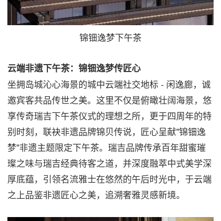
锦钿逸梦下午茶
云端非遗下午茶：锦钿逸梦传匠心
坐拥岛城沁心海景的城中云端社交地标 - 闲逸廊，诚
邀宾客共品传世之美。这里不仅是俯瞰壮阔海景，悠
享传奇瑞吉下午茶仪式的理想之所，更于四周年的特
别时刻，联袂非遗品牌锦贝传说，匠心呈献"锦钿逸
梦"非遗主题限定下午茶。瑞吉品牌传承百年甜蜜璀
璨之味与瑞吉经典待客之道，并深度融萃中式美学深
厚底蕴，引领名流雅士在悠然的午后时光中，于云端
之上品鉴非遗匠心之美，追溯奢雅灵感新境。