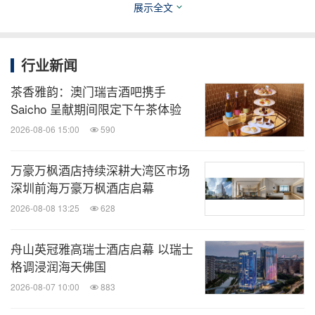
展示全文
从时装名品的每季焕新中汲取灵感，"瑞吉尊邸流
光"为一年四季精心定制独特主题，呈献季节限定的
文化、时尚与餐饮等体验，焕新演绎品牌标志性的仪
行业新闻
式，从北京、上海到成都、香港等地，在大中华区精
茶香雅韵：澳门瑞吉酒吧携手
心选址的众多瑞吉酒店及度假村演绎新的传统。
Saicho 呈献期间限定下午茶体验
2026-08-06 15:00
590
宾客亦可期待接下来的季节限定体验：
万豪万枫酒店持续深耕大湾区市场
深圳前海万豪万枫酒店启幕
2025年10月1日至11月30日：秋季主题—「格调雅
2026-08-08 13:25
628
韵绽放（Celebration of Elegance）」
2025年12月1日至2026年2月28日：冬季主题—
舟山英冠雅高瑞士酒店启幕 以瑞士
「绚烂光影共绘（Celebration of Splendor）」
格调浸润海天佛国
2026年3月1日至6月30日：春季主题—「灵感焕新
2026-08-07 10:00
883
初启（Celebration of Awakening）」