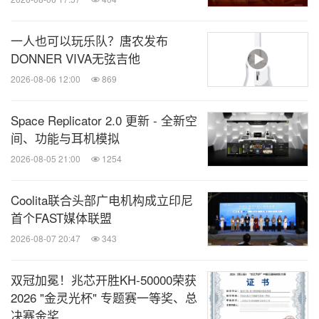
一定会促进性别平等。”
一人也可以玩乐队？唐农发布
DONNER VIVA无弦吉他
这首歌的视觉设计灵感来自鸟儿的呢喃和大自然的共
2026-08-06 12:00
869
生和谐，包含了唤起原始情感的艺术元素，反映了女
性的力量与和谐，以及她们对自由和集体力量的渴
Space Replicator 2.0 更新 - 全新空
望。
间、功能与耳机模拟
2026-08-05 21:00
1254
请点击此处观看《195》：
https://www.youtube.com/
watch?v=3XCMvDbU55E
Coolita联合头部广电机构成立印尼
首个FAST媒体联盟
2026-08-07 20:47
343
媒体联系人：
Martina Fuchs
双冠加冕！兆芯开胜KH‑50000荣获
电子邮件：
fuchs.martina@gmail.com
2026 "金灵光杯" 专题赛一等奖、总
手机：+41 79 361 01 46
决赛金奖