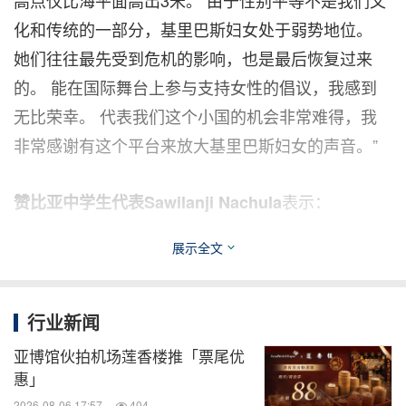
化和传统的一部分，基里巴斯妇女处于弱势地位。
她们往往最先受到危机的影响，也是最后恢复过来
的。 能在国际舞台上参与支持女性的倡议，我感到
无比荣幸。 代表我们这个小国的机会非常难得，我
非常感谢有这个平台来放大基里巴斯妇女的声音。”
表示：
赞比亚中学生代表Sawilanji Nachula
展示全文
“我是一名13岁的赞比亚人，住在维多利亚瀑布附近
的‘壮观的赞比西河’旁。 我现在是津巴布韦埃西戈迪
尼猎鹰学院的学生，下个月就要开始九年级的学习
行业新闻
了。 能与这么多已经成功和即将成功的成员一起打
亚博馆伙拍机场莲香楼推「票尾优
破世界纪录，我既感到荣幸又深受鼓舞。 我想我自
惠」
己暂时还做不了什么贡献。 但随着年龄的增长，我
2026-08-06 17:57
404