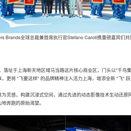
kers Brands全球总裁兼首席执行官Stefano Caroti携重磅嘉宾们
心，落址于上海新天地区域马当路这片核心商业区，门头以"千鸟集结
更将 "飞要这样" 的品牌精神注入活力上海，增添全新 "飞" 
景为灵感，构建沉浸式空间，通过先进的动态影像技术生动还原
山地奔跑的原始渴望。