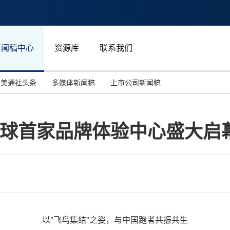
新闻稿中心
资源库
联系我们
美通社头条
多媒体新闻稿
上市公司新闻稿
国际消费电子展(CES)
汽车与交通
中国大陆
E®全球首家品牌体验中心盛大启
投资并购
能源化工与环保
马来西亚
世界移动通信大会
教育与人力资源
澳大利亚
人工智能
体育
汉诺威工业博览会
广告营销传媒
以"飞鸟集结"之姿，与中国跑者共振共生