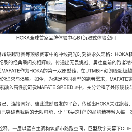
HOKA全球首家品牌体验中心B1沉浸式体验空间
勃朗峰超级越野赛等顶级赛事中的冲线高光时刻被永久定格：HOK
破赛道纪录的经典瞬间交相辉映，传递出无畏挑战、勇往直前的跑者
MAFATE作为HOKA的第一双原型鞋，在UTMB环勃朗峰超级
者的追求与渴望。如今，为满足不同类型的跑者需求，MAFAT
计元素融入高性能鞋款MAFATE SPEED 2中，充分诠释了兼顾硬
自己、连接同好、彼此激励启发的平台，传递出HOKA关注跑者
己突破自我后的无限可能，让 "飞要这样" 的品牌精神融入每
元诠释。一层以蓝白主调构筑都市路跑空间，巨型数字天幕下CLIF