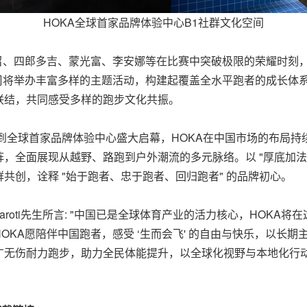
HOKA全球首家品牌体验中心B1社群文化空间
付召、四郎多吉、蒙光富、李安娜等在比赛中突破极限的荣耀时刻
周将举办丰富多样的主题活动，构建起覆盖全水平跑者的成长体系
联结，共同感受多样的跑步文化共振。
，到全球首家品牌体验中心盛大启幕，HOKA在中国市场的布局
，全面展现从越野、路跑到户外潮流的多元脉络。以 "厚底加法"
共创，诠释 "始于跑者、忠于跑者、回归跑者" 的品牌初心。
fano Caroti先生所言: "中国已是全球体育产业的活力核心，HO
KA愿陪伴中国跑者，感受 ‘生而会飞' 的自由与快乐，以长期
广无伤耐力跑步，助力全民体能提升，以全球化视野与本地化行