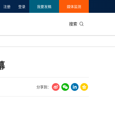
注册
登录
我要发稿
媒体监测
搜索
可持续发展
IT科技与互联网
日本
中国国际
零售业
韩国
幕
碳中和
娱乐时尚与艺术
新加坡
企业扩张
环境
泰国
新质生产力
健康与医疗制药
财报
农业与制
美国临床肿瘤学会(ASCO)
通信业
企业社会
旅游与酒
分享到：
世界杯
会展
中国国际
房地产建