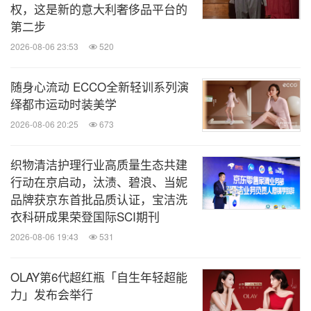
权，这是新的意大利奢侈品平台的
第二步
2026-08-06 23:53
520
随身心流动 ECCO全新轻训系列演
绎都市运动时装美学
2026-08-06 20:25
673
织物清洁护理行业高质量生态共建
行动在京启动，汰渍、碧浪、当妮
品牌获京东首批品质认证，宝洁洗
衣科研成果荣登国际SCI期刊
2026-08-06 19:43
531
OLAY第6代超红瓶「自生年轻超能
力」发布会举行