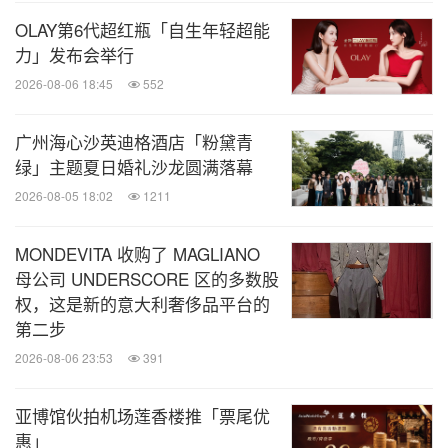
OLAY第6代超红瓶「自生年轻超能
力」发布会举行
2026-08-06 18:45
552
广州海心沙英迪格酒店「粉黛青
绿」主题夏日婚礼沙龙圆满落幕
2026-08-05 18:02
1211
MONDEVITA 收购了 MAGLIANO
母公司 UNDERSCORE 区的多数股
权，这是新的意大利奢侈品平台的
第二步
2026-08-06 23:53
391
亚博馆伙拍机场莲香楼推「票尾优
惠」