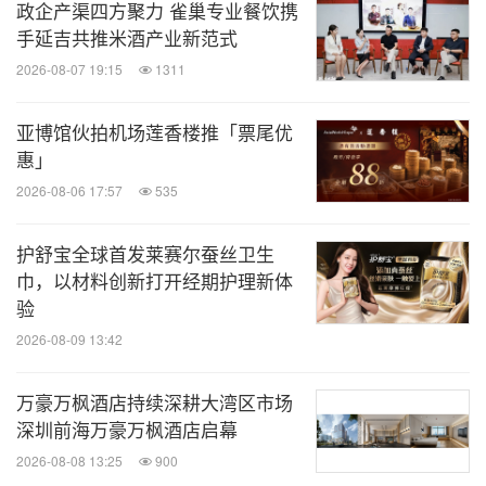
政企产渠四方聚力 雀巢专业餐饮携
手延吉共推米酒产业新范式
2026-08-07 19:15
1311
亚博馆伙拍机场莲香楼推「票尾优
惠」
2026-08-06 17:57
535
护舒宝全球首发莱赛尔蚕丝卫生
巾，以材料创新打开经期护理新体
验
2026-08-09 13:42
万豪万枫酒店持续深耕大湾区市场
深圳前海万豪万枫酒店启幕
2026-08-08 13:25
900