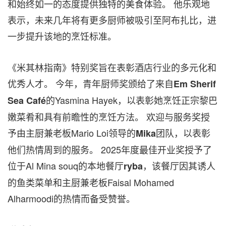
和始终如一的态度提供独特的美食体验。 他乐观地
表示，未来几年将有更多厨师被吸引至阿布扎比，进
一步提升该地的烹饪标准。
《米其林指南》特别奖旨在表彰酒店行业的多元化和
优秀人才。 今年，青年厨师奖颁给了来自
Em Sherif
的Yasmina Hayek，以表彰她烹饪正宗黎巴
Sea Café
嫩菜肴和具有前瞻性的烹饪方法。 欢迎与服务奖授
予由主厨兼老板Mario Loi领导的
团队，以表彰
Mika
他们热情周到的服务。 2025年度最佳开业奖授予了
位于Al Mina souq的本地餐厅
，该餐厅因其诱人
ryba
的鱼类菜单和主厨兼老板Faisal Mohamed
Alharmoodi的热情而备受赞誉。